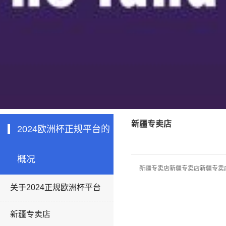
新疆专卖店
2024欧洲杯正规平台的
概况
新疆专卖店新疆专卖店新疆专卖
关于2024正规欧洲杯平台
新疆专卖店