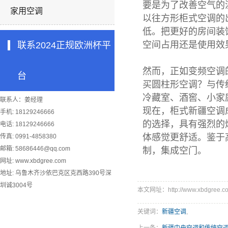
要是为了改善空气的
家用空调
以往方形柜式空调的
低。把更好的房间装
空间占用还是使用效
联系2024正规欧洲杯平
然而，正如变频空调
台
买圆柱形空调？与传
冷藏室、酒窖、小家
联系人：姜经理
现在，柜式新疆空调
手机: 18129246666
的选择，具有强烈的
电话: 18129246666
体感觉更舒适。鉴于
传真: 0991-4858380
邮箱:
58686446@qq.com
制，集成空门。
网址: www.xbdgree.com
地址: 乌鲁木齐沙依巴克区克西路390号深
圳诚3004号
本文网址：http://www.xbdgree.co
关键词：
新疆空调
,