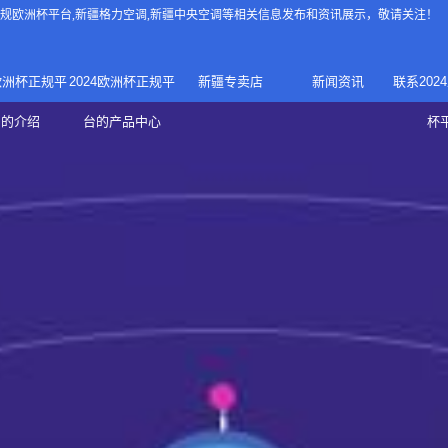
4正规欧洲杯平台
,新疆格力空调,新疆中央空调等相关信息发布和资讯展示，敬请关注！
4欧洲杯正规平
2024欧洲杯正规平
新疆专卖店
新闻资讯
联系202
024正规欧洲
家庭中央空调
台的介绍
台的产品中心
杯
疆专卖店
杯平台
商用中央空调
家用空调