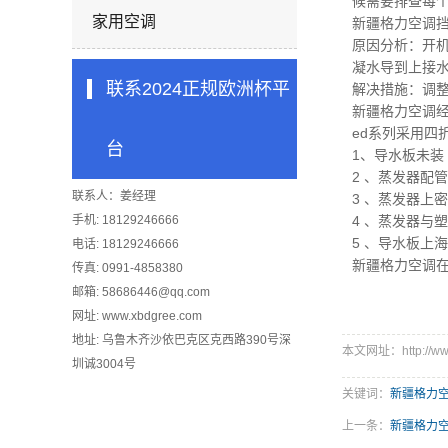
候需要排查每
家用空调
新疆格力空调
原因分析：开机
凝水导到上接
联系2024正规欧洲杯平
解决措施：调
新疆格力空调
ed系列采用四
台
1、导水板未
2 、蒸发器配
联系人：姜经理
3 、蒸发器上
手机: 18129246666
4 、蒸发器
5 、导水板上
电话: 18129246666
新疆格力空调
传真: 0991-4858380
邮箱:
58686446@qq.com
网址: www.xbdgree.com
地址: 乌鲁木齐沙依巴克区克西路390号深
本文网址：http://www
圳诚3004号
关键词：
新疆格力
上一条：
新疆格力