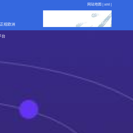
网站地图
|
xml
|
：18129246666
服务热线
：18129246666
销售电话
4正规欧洲
平台