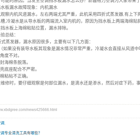
个可能的原因。当发生空调挡水板漏水怎么办？
新疆格力空调
为大家带来
挡水板漏水故障现象：内机漏水
观察内机风道漏水，左右两端尤其严重，此机采用四折式蒸发器,有上下两
水槽,冷凝水是从导水板的两端流入室内机的，原因为挡水板上两端海绵贴
整挡水板上海绵粘贴位置，漏水排除。
经验总结：
折式蒸发器，漏水原因很多，主要有以下几方面：
装（如果没有装导水板其现象是漏水情况非常严重，冷凝水会直接从风道中
管角度不对。
密封海棉条脱落。
与塑壳底座配合不严密。
海棉粘帖不正确。
在维修时，要仔细观察是何部位漏水，是滴水还是渗水，然后对症下药，
.xbdgree.com/news425666.html
空调
,
空调专业清洗工具有哪些？