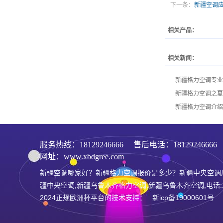
下一条：
新疆空调
相关产品：
相关新闻：
新疆格力空调专业
新疆格力空调之夏
新疆格力空调介绍
服务热线：
18129246666
售后电话：1812924666
网址：www.xbdgree.com
新疆空调哪家好？新疆格力空调报价是多少？新疆中央空调
疆中央空调,新疆乌鲁木齐格力空调,新疆乌鲁木齐空调,电话:181
2024正规欧洲杯平台的技术支持： 新icp备19000601号