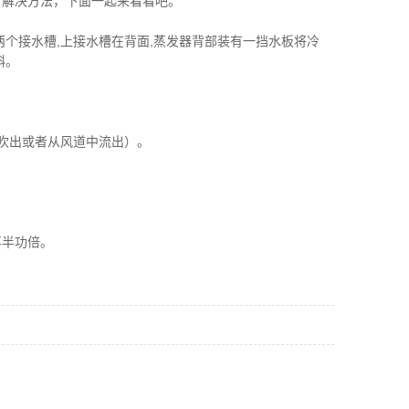
了解决方法，下面一起来看看吧。
个接水槽,上接水槽在背面,蒸发器背部装有一挡水板将冷
斜。
吹出或者从风道中流出）。
事半功倍。