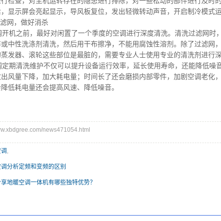
进行检查，对主机运转存在的隐患进行排除，对一些松动的部件进行及时
后，显示屏会亮起显示，导风板复位，发出轻微转动声音，开启制冷模式
过滤网，做好消杀
调
开机之前，最好对闲置了一个季度的空调进行深度清洗。清洗过滤网时，
布或中性洗涤剂清洗，然后用干布擦净，不能用腐蚀性溶剂。除了过滤网
的蒸发器、滚轮这些部位是最脏的，需要专业人士使用专业的清洗剂进行
调
定期清洗维护不仅可以提升设备运行效率，延长使用寿命，还能降低噪
致出风量下降，加大耗电量；时间长了还会磨损内部零件，加剧空调老化
会降低耗电量还会提高风速、降低噪音。
.xbdgree.com/news471054.html
空调
,
空调分析定频和变频的区别
分享地暖空调一体机有哪些独特优势？