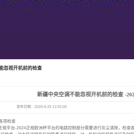
能忽视开机前的检查
新疆中央空调不能忽视开机前的检查 -20
发布日期：
2020-9-25 13:55:00
各项检查
杯正规平台-2024正规欧洲杯平台
的电路控制部分需要进行灰尘清除，检查