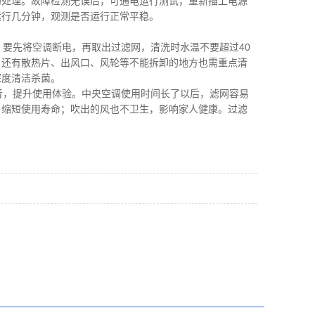
的处理。故障检测无误后，可通电运行测试，重新插上电源
运行几分钟，观测是否运行正常平稳。
要先将空调断电，再取出过滤网，清洗时水温不要超过40
，还有散热片、出风口、风轮等不能拆卸的地方也需重点清
深度清洁杀菌。
音，提升使用体验。中央空调使用时间长了以后，滤网容易
，缩短使用寿命；吹出的风也不卫生，影响家人健康。过滤