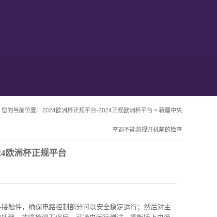
您的当前位置：
2024欧洲杯正规平台-2024正规欧洲杯平台
>
新疆中央
空调不能忽视开机前的检查
24欧洲杯正规平台
各接触件，确保电路控制部分可以安全稳定运行；然后对主