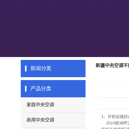
新疆中央空调不
新闻分类
产品分类
家庭中央空调
1、开机前做好
商用中央空调
2024欧洲