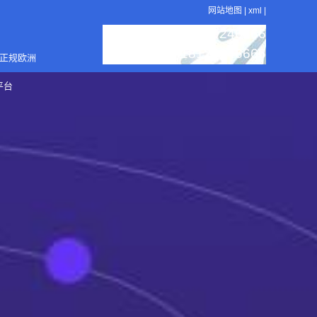
网站地图
|
xml
|
：18129246666
服务热线
：18129246666
销售电话
4正规欧洲
平台