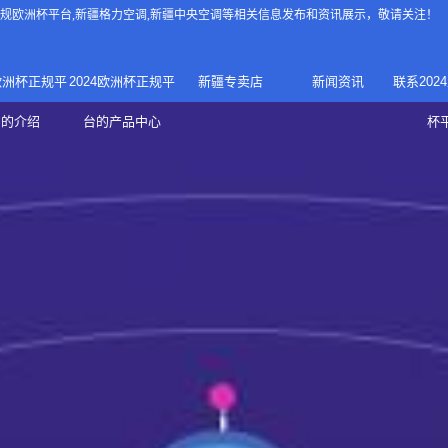
4正规欧洲杯平台
,新疆格力空调,新疆中央空调等相关信息发布和资讯展示，敬请关注！
4欧洲杯正规平
2024欧洲杯正规平
新疆专卖店
新闻资讯
联系202
024正规欧洲
家庭中央空调
台的介绍
台的产品中心
杯
疆专卖店
杯平台
商用中央空调
家用空调
新疆美的中央空调
新疆美的
总代理