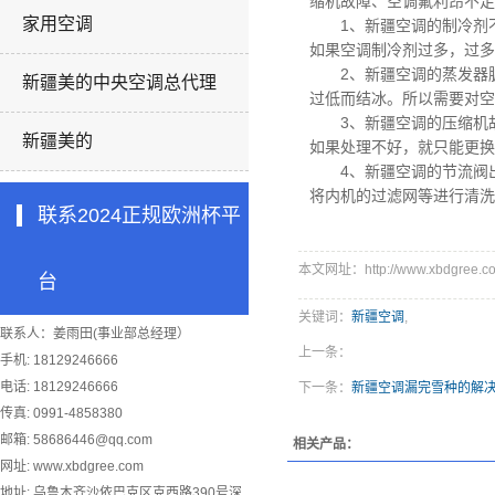
缩机故障、空调氟利昂不足
家用空调
1、
新疆空调
的制冷剂
如果空调制冷剂过多，过多
2、
新疆空调
的蒸发器
新疆美的中央空调总代理
过低而结冰。所以需要对空
3、
新疆空调
的压缩机
新疆美的
如果处理不好，就只能更换
4、
新疆空调
的节流阀
将内机的过滤网等进行清洗
联系2024正规欧洲杯平
本文网址：http://www.xbdgree.co
台
关键词：
新疆空调
,
联系人：姜雨田(事业部总经理）
上一条：
手机: 18129246666
电话: 18129246666
下一条：
新疆空调漏完雪种的解
传真: 0991-4858380
邮箱:
58686446@qq.com
相关产品：
网址: www.xbdgree.com
地址: 乌鲁木齐沙依巴克区克西路390号深