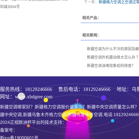
下一条：
新疆格力空调之空调过
圳诚3004号
相关产品：
相关新闻：
新疆空调为什么不冷的原因及解
新疆空调外机震动很大怎么办 
新疆空调油堵现象如何排查？
服务热线：
18129246666
售后电话：18129246666 地址：乌
网址：www.xbdgree.com
新疆空调哪家好？新疆格力空调报价是多少？新疆中央空调质量怎么样？
疆中央空调,新疆乌鲁木齐格力空调,新疆乌鲁木齐空调,电话:1812924666
2024正规欧洲杯平台的技术支持：
备案号：
新icp备19000601号