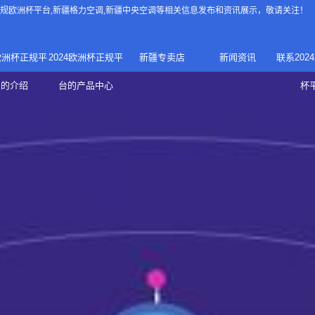
4正规欧洲杯平台
,新疆格力空调,新疆中央空调等相关信息发布和资讯展示，敬请关注！
4欧洲杯正规平
2024欧洲杯正规平
新疆专卖店
新闻资讯
联系202
024正规欧洲
家庭中央空调
台的介绍
台的产品中心
杯
疆专卖店
杯平台
商用中央空调
家用空调
新疆美的中央空调
新疆美的
总代理