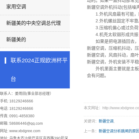
动的。如果一直抖动那常见
家用空调
新疆空调
外机抖动(包括噪
1.外机风扇最有可能，
2.外机螺丝固定不牢靠
新疆美的中央空调总代理
3.压缩机偏心或过负荷
4.机壳太软弱形成共振
新疆美的
如果是把电源插回去，里
新疆空调，
压缩机抖动，压
新疆空调，
风扇抖动，扇叶
联系2024正规欧洲杯平
新疆空调，
外机安装不平稳
外机里面主要就是主板和
会有问题。
台
联系人：姜雨田(事业部总经理）
手机: 18129246666
本文网址：http://www.xbdgree.co
电话: 18129246666
传真: 0991-4858380
关键词：
新疆空调
,
邮箱:
58686446@qq.com
网址: www.xbdgree.com
上一条：
新疆空调分析跳闸的原
地址: 乌鲁木齐沙依巴克区克西路390号深