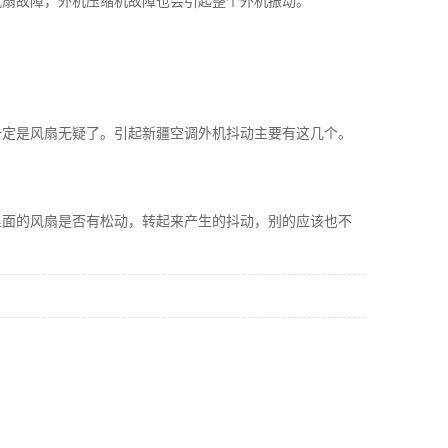
风扇故障，外机压缩机故障也会引起整个外机振动。
定是风扇无疑了。引起
新疆空调
外机抖动主要有这几个。
面的风扇是否有松动，转起来产生的抖动，别的应该也不