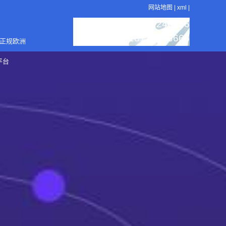
网站地图
|
xml
|
：18129246666
服务热线
：18129246666
销售电话
4正规欧洲
平台