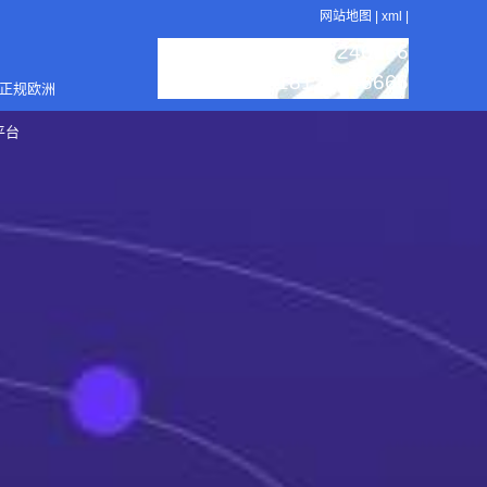
网站地图
|
xml
|
：18129246666
服务热线
：18129246666
销售电话
4正规欧洲
平台