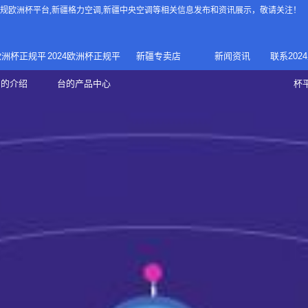
4正规欧洲杯平台
,新疆格力空调,新疆中央空调等相关信息发布和资讯展示，敬请关注！
4欧洲杯正规平
2024欧洲杯正规平
新疆专卖店
新闻资讯
联系202
024正规欧洲
家庭中央空调
台的介绍
台的产品中心
杯
疆专卖店
杯平台
商用中央空调
家用空调
新疆美的中央空调
新疆美的
总代理