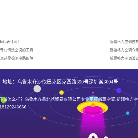
ic代表什么？
新疆格力空调挂
专业清洗空调的工具
新疆格力空调介
调过零检测电路故障
新疆格力空调浅
6 地址：乌鲁木齐沙依巴克区克西路390号深圳诚3004号
质量怎么样？乌鲁木齐鑫北鼎贸易有限公司专业承接新疆空调,新疆格力空
29246666