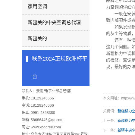
品牌之所以口
家用空调
力空调
的详细
一般在安装
致内部配件或
新疆美的中央空调总代理
如果发现
的灰尘等物质
新疆美的
还有一种情况
这几个问题。
新疆格力空调
联系2024正规欧洲杯平
的检修，空调
现，最好的办
台
联系人：姜雨田(事业部总经理）
手机: 18129246666
本文网址：http://www
电话: 18129246666
关键词：
新疆格力
传真: 0991-4858380
邮箱:
58686446@qq.com
上一条：
新疆格力空
网址: www.xbdgree.com
下一条：
新疆中央
地址: 乌鲁木齐沙依巴克区克西路390号深