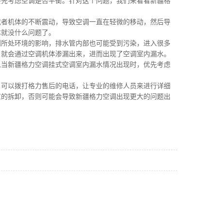
要先考虑空调是否平衡。针对这个问题，我们来看看
新疆格
或者机体的不断震动，导致空调一直在轻微的移动，然后导
本就没什么问题了。
到所处环境的影响，排水管内部也可能受到污染，进入很多
，就会通过空调机体渗漏出来，进而出现了空调室内漏水。
以当
新疆格力空调
挂式空调室内漏水情况出现时，优先考虑
，可以拨打格力售后的电话，让专业的维修人员来进行详细
意的拆卸，否则可能会导致
新疆格力空调
出现更大的问题出