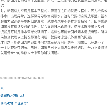
碑好，是因为它的质量非常靠谱。所以一旦发现格力挂式空调室内漏水，
介绍。
时，
新疆格力空调
是基本平整的，但是在之后的使用过程中，因为楼房
者排水口出现异常，这样极易导致空调漏水。这时只要把空调放平整，基
新疆格力空调
是平整的但是漏水，就要考虑是不是排水管被堵了。因为受
，如果没有得到及时的清理，就会导致排水管堵住，这样水就排出不及时
就是可能是排水管老化破损了，这样也可能会引起漏水情况出现。所
如果检查发现以上情况都没有问题，就要考虑是机体里面的问题。
机体问题可能是因为内部部件问题或者制冷剂问题等，如果自己解决不了
是一个比较复杂的家用电器，如果自己不太懂怎么维修的话，千万不要随
法就是请专业的维修人士来帮你解决问题。
.xbdgree.com/news638160.html
空调
,
调出现ic代表什么？
空调出风为什么温度高？