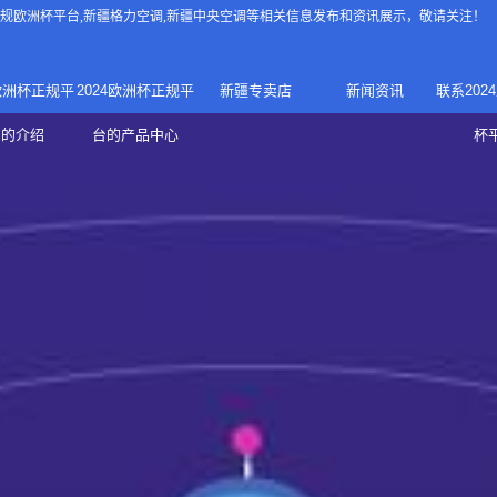
4正规欧洲杯平台
,新疆格力空调,新疆中央空调等相关信息发布和资讯展示，敬请关注！
4欧洲杯正规平
2024欧洲杯正规平
新疆专卖店
新闻资讯
联系202
024正规欧洲
家庭中央空调
台的介绍
台的产品中心
杯
疆专卖店
杯平台
商用中央空调
家用空调
新疆美的中央空调
新疆美的
总代理