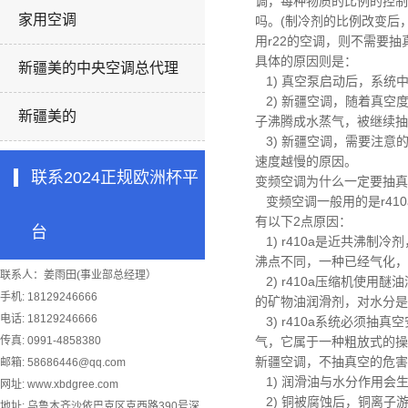
调，
每种物质的比例的控制
家用空调
吗。(制冷剂的比例改变后，
用r22的空调，则不需要
具体的原因则是：
新疆美的中央空调总代理
1)
真空泵启动后，系统中
2)
新疆空调，
随着真空
新疆美的
子沸腾成水蒸气，被继续抽
3)
新疆空调，
需要注意
速度越慢的原因。
联系2024正规欧洲杯平
变频空调为什么一定要抽真
变频空调一般用的是r410
有以下2点原因：
台
1) r410a是近共沸制冷
沸点不同，一种已经气化，
联系人：姜雨田(事业部总经理）
2) r410a压缩机使
手机: 18129246666
的矿物油润滑剂，对水分是
电话: 18129246666
3) r410a系统必须
传真: 0991-4858380
气，它属于一种粗放式的操
新疆空调，
不抽真空的危害
邮箱:
58686446@qq.com
1) 润滑油与水分作用会
网址: www.xbdgree.com
2) 铜被腐蚀后，铜离子
地址: 乌鲁木齐沙依巴克区克西路390号深