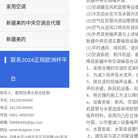
新疆中央空调
噪声源：
家用空调
(1)空调器及风机盘管等
(2)冷冻动水在冷冻水管
(3)空气在风管内流动摩擦
新疆美的中央空调总代理
(4)空气从送风口喷出形成
(5)外界其他噪声源与上
新疆美的
新疆中央空调
主要噪音设备
(1)平时通风：排风机、送
(2)空调系统：制冷机组
联系2024正规欧洲杯平
降低
新疆中央空调
噪音办法
1、采用合理的空调形式来
2、为减少风声及水流声，应
台
3、择合适的低噪声设备。
声的关键。新风机设备、风
联系人：姜雨田(事业部总经理）
4、用合理的施工方法以降
手机: 18129246666
a、设备安装：新风、空调
电话: 18129246666
机盘管与水管连接采用软管
传真: 0991-4858380
吸声材料，采用凹凸形立体
叶窗，以尽量减少设备噪
邮箱:
58686446@qq.com
b、水管安装：水管安装要
网址: www.xbdgree.com
上，或任梁与梁之间架设槽
地址: 乌鲁木齐沙依巴克区克西路390号深