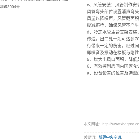
c、风管安装：风管制作安
圳诚3004号
风管弯头部位设置消声弯头
风量以降噪声，风管截面积
胶减振垫，确保风管不产
d、冷冻水管主管支架安装
传递，出口处一般可达到70
行带来一定的伤害。经过同
即噪音及振动在楼板与刚性
5、增大出风口面积，降低
6、有效控制房间内国家允
a、设备设置的位置及选型
本文网址：http://www.xbdgree.co
关键词：
新疆中央空调
,