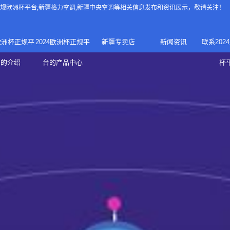
4正规欧洲杯平台
,新疆格力空调,新疆中央空调等相关信息发布和资讯展示，敬请关注！
4欧洲杯正规平
2024欧洲杯正规平
新疆专卖店
新闻资讯
联系202
024正规欧洲
家庭中央空调
台的介绍
台的产品中心
杯
疆专卖店
杯平台
商用中央空调
家用空调
新疆美的中央空调
新疆美的
总代理