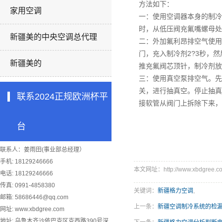
方法如下：
家用空调
一：使用空调器本身的制冷
时，从低压阀充氟嘴螺母处
新疆美的中央空调总代理
二：外加氟利昂排空气使用
门，充入制冷剂2?3秒，
新疆美的
推充氟阀芯顶针，制冷剂放
三：使用真空泵排空气。先
关，进行抽真空。停止抽真
联系2024正规欧洲杯平
接软管从阀门上拆除下来，
台
联系人：姜雨田(事业部总经理）
手机: 18129246666
本文网址：http://www.xbdgree.co
电话: 18129246666
传真: 0991-4858380
关键词：
新疆格力空调
,
邮箱:
58686446@qq.com
上一条：
新疆空调制冷系统的检
网址: www.xbdgree.com
地址: 乌鲁木齐沙依巴克区克西路390号深