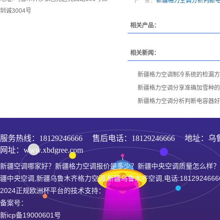
下一条：
新疆格力空调分析判断
圳诚3004号
相关产品：
相关新闻：
新疆格力空调制冷系统的检漏方
新疆格力空调分享准确加雪种的
新疆格力空调分析判断电容器好
服务热线：
18129246666
售后电话：18129246666 地址：乌
网址：www.xbdgree.com
新疆空调哪家好？新疆格力空调报价是多少？新疆中央空调质量怎么样？
疆中央空调,新疆乌鲁木齐格力空调,新疆乌鲁木齐空调,电话:1812924666
2024正规欧洲杯平台的技术支持：
备案号：
新icp备19000601号