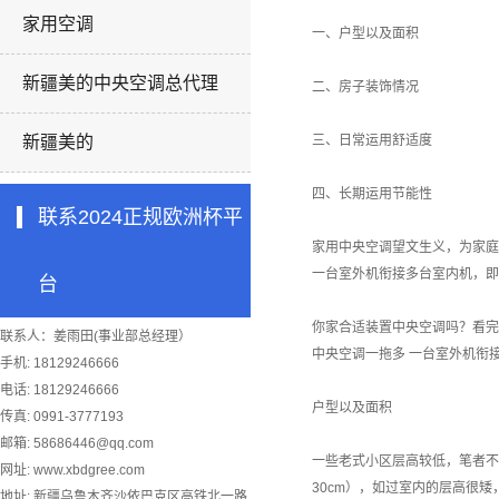
家用空调
一、户型以及面积
新疆美的中央空调总代理
二、房子装饰情况
新疆美的
三、日常运用舒适度
四、长期运用节能性
联系2024正规欧洲杯平
家用中央空调望文生义，为家庭
一台室外机衔接多台室内机，即
台
你家合适装置中央空调吗？看完
联系人：姜雨田(事业部总经理）
中央空调一拖多 一台室外机衔
手机: 18129246666
电话: 18129246666
户型以及面积
传真: 0991-3777193
邮箱:
58686446@qq.com
一些老式小区层高较低，笔者不
网址: www.xbdgree.com
30cm），如过室内的层高很
地址: 新疆乌鲁木齐沙依巴克区高铁北一路