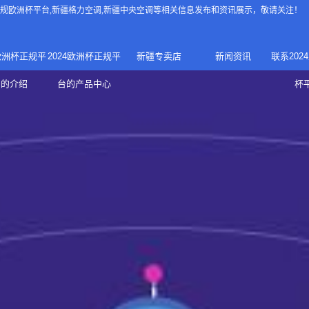
4正规欧洲杯平台
,新疆格力空调,新疆中央空调等相关信息发布和资讯展示，敬请关注！
4欧洲杯正规平
2024欧洲杯正规平
新疆专卖店
新闻资讯
联系202
024正规欧洲
家庭中央空调
台的介绍
台的产品中心
杯
疆专卖店
杯平台
商用中央空调
家用空调
新疆美的中央空调
新疆美的
总代理