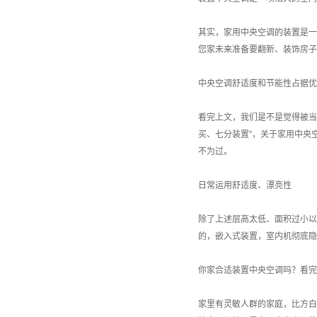
其实，家用中央空调的装置是一
您家未来准备要翻新、装饰房子
中央空调舒适度和节能性占据优
看完上文，我们是不是觉得被当
买、七分装置”，关于家用中央
不为过。
日常运用舒适度、漂亮性
除了上述层高太低、面积过小以
的，嵌入式装置，室内机彻底隐
你家合适装置中央空调吗？看完
家里有灵敏人群的家庭，比方白