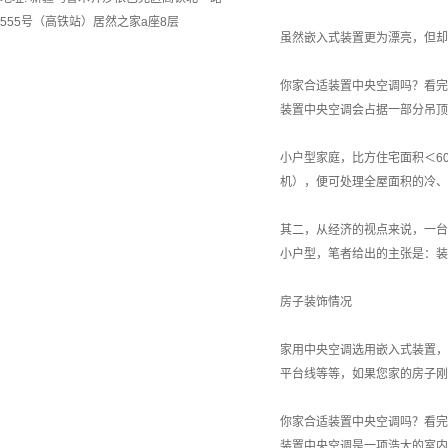
555号（高铁站）居然之家a座8层
虽然嵌入式装置更为漂亮，但却
你家合适装置中央空调吗？看完
装置中央空调会占据一部分吊顶
小户型家庭，比方住宅面积＜6
机），便可处理全屋面积的冷、
其二，从经济的视点来说，一台
小户型，笔者给出的主张是：装
房子装饰情况
家用中央空调选用嵌入式装置，
平台
线等等，如果您家的房子刚
你家合适装置中央空调吗？看完
装置中央空调是一项浩大的室内