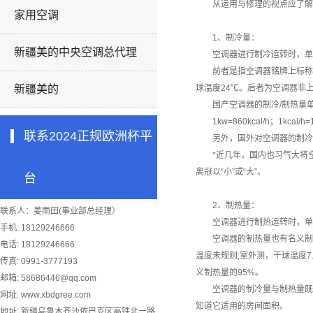
从运用与修理的视点应了解的
家用空调
1、制冷量：
新疆美的中央空调总代理
空调器进行制冷运转时，单位
前者是指空调器铭牌上标称的制冷量
新疆美的
球温度24℃。后者为空调器非
国产空调器的制冷/制热量单位过
1kw=860kcal/h；1kcal/h=
联系2024正规欧洲杯平
另外，国外对空调器的制冷量常
*近几年，国内也习气大将空调器的
离冠以“小”或“大”。
台
2、制热量：
联系人：姜雨田(事业部总经理）
空调器进行制热运转时，单位
手机: 18129246666
空调器的制热量也有名义制热量和
电话: 18129246666
温度未规则;室外测，干球温度
传真: 0991-3777193
义制热量的95%。
邮箱:
58686446@qq.com
空调器的制冷量与制热量既是
网址: www.xbdgree.com
知道它适用的房间面积。
地址: 新疆乌鲁木齐沙依巴克区高铁北一路