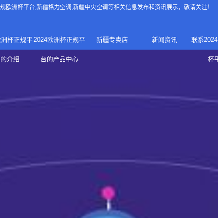
4正规欧洲杯平台
,新疆格力空调,新疆中央空调等相关信息发布和资讯展示，敬请关注！
4欧洲杯正规平
2024欧洲杯正规平
新疆专卖店
新闻资讯
联系202
024正规欧洲
家庭中央空调
台的介绍
台的产品中心
杯
疆专卖店
杯平台
商用中央空调
家用空调
新疆美的中央空调
新疆美的
总代理