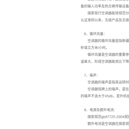
备的输入功率及热交换传输设备
国家现行空调器能效规范分为5级
认证准则以来，五级产品及五级
6、循环风量：
空调器的循环风量是指
新疆
秒或立方米/小时。
循环风量是空调器的重要参数
温差大，形成空调器能效比下降
7、噪声：
空调器的噪声是指其运转时发
空调器铭牌上的噪声，是在国家规
的噪声不该大于45db，室外机组
8、电源及额外电流：
国家规范gb/t7725-200
额外电流是空调器在国家规范gb