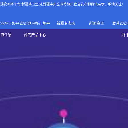
4正规欧洲杯平台
,新疆格力空调,新疆中央空调等相关信息发布和资讯展示，敬请关注！
4欧洲杯正规平
2024欧洲杯正规平
新疆专卖店
新闻资讯
联系202
024正规欧洲
家庭中央空调
台的介绍
台的产品中心
杯
疆专卖店
杯平台
商用中央空调
家用空调
新疆美的中央空调
新疆美的
总代理