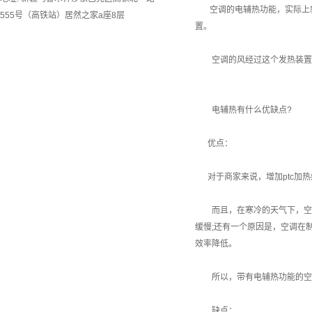
空调的电辅热功能，实际上就
555号（高铁站）居然之家a座8层
置。
空调的风经过这个发热装置，
电辅热有什么优缺点?
优点：
对于商家来说，增加ptc加热
而且，在寒冷的天气下，空调
缓慢;还有一个原因是，空调在
效率降低。
所以，带有电辅热功能的空调
缺点：