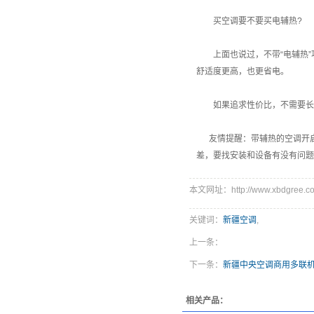
买空调要不要买电辅热?
上面也说过，不带“电辅热”功
舒适度更高，也更省电。
如果追求性价比，不需要长期
友情提醒：带辅热的空调开启
差，要找安装和设备有没有问题
本文网址：http://www.xbdgree.co
关键词：
新疆空调
,
上一条：
下一条：
新疆中央空调商用多联机
相关产品：