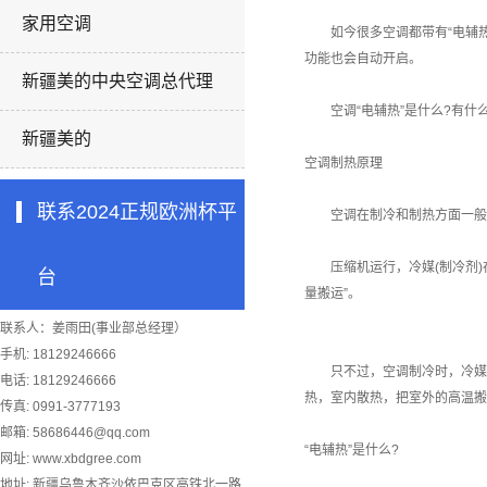
家用空调
如今很多空调都带有“电辅热”
功能也会自动开启。
新疆美的中央空调总代理
空调“电辅热”是什么?有什么
新疆美的
空调制热原理
联系2024正规欧洲杯平
空调在制冷和制热方面一般都取
压缩机运行，冷媒(制冷剂)在
台
量搬运”。
联系人：姜雨田(事业部总经理）
手机: 18129246666
只不过，空调制冷时，冷媒(制
电话: 18129246666
热，室内散热，把室外的高温搬
传真: 0991-3777193
邮箱:
58686446@qq.com
“电辅热”是什么?
网址: www.xbdgree.com
地址: 新疆乌鲁木齐沙依巴克区高铁北一路