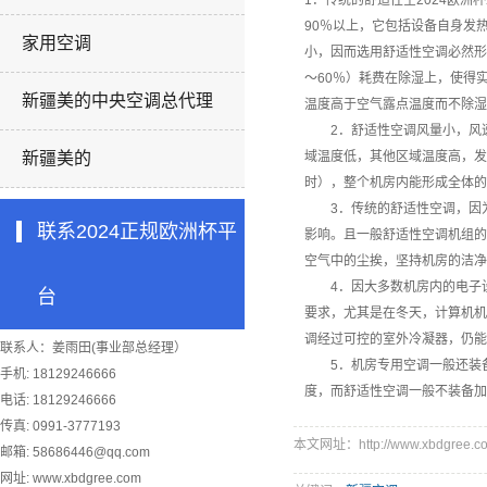
1．传统的舒适性空
2024欧洲
90％以上，它包括设备自身发
家用空调
小，因而选用舒适性空调必然形
～60％）耗费在除湿上，使得
新疆美的中央空调总代理
温度高于空气露点温度而不除湿
2．舒适性空调风量小，风速
新疆美的
域温度低，其他区域温度高，发
时），整个机房内能形成全体的
3．传统的舒适性空调，因为
联系2024正规欧洲杯平
影响。且一般舒适性空调机组的
空气中的尘挨，坚持机房的洁净
4．因大多数机房内的电子设
台
要求，尤其是在冬天，计算机机
调经过可控的室外冷凝器，仍能
联系人：姜雨田(事业部总经理）
5．机房专用空调一般还装备
手机: 18129246666
度，而舒适性空调一般不装备加
电话: 18129246666
传真: 0991-3777193
本文网址：http://www.xbdgree.co
邮箱:
58686446@qq.com
网址: www.xbdgree.com