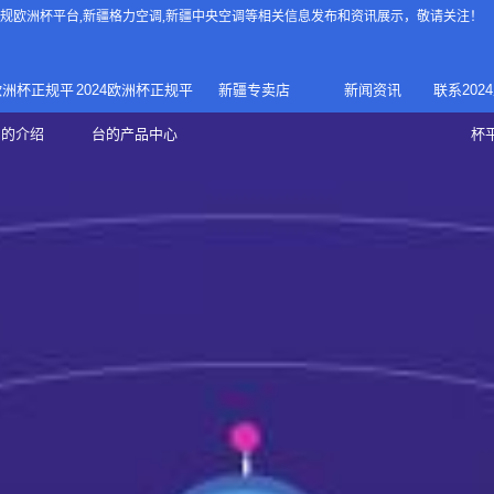
4正规欧洲杯平台
,新疆格力空调,新疆中央空调等相关信息发布和资讯展示，敬请关注！
4欧洲杯正规平
2024欧洲杯正规平
新疆专卖店
新闻资讯
联系202
024正规欧洲
家庭中央空调
台的介绍
台的产品中心
杯
疆专卖店
杯平台
商用中央空调
家用空调
新疆美的中央空调
新疆美的
总代理