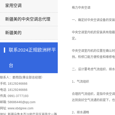
家用空调
格力中央空调
新疆美的中央空调总代理
一、确定好中央空调设备的安装
新疆美的
中央空调室内机的安装具有隐蔽
定。
联系2024正规欧洲杯平
中央空调室内机的位置在确认时
挡，检修口能方便检查和维修电
台
二、设计要考虑气流组织、排水
联系人：姜雨田(事业部总经理）
1、气流组织
手机: 18129246666
电话: 18129246666
合理的气流组织，是指中央空调
传真: 0991-3777193
达到良好空气流通的前提下，也
邮箱:
58686446@qq.com
网址: www.xbdgree.com
2、排水通畅
地址: 新疆乌鲁木齐沙依巴克区高铁北一路