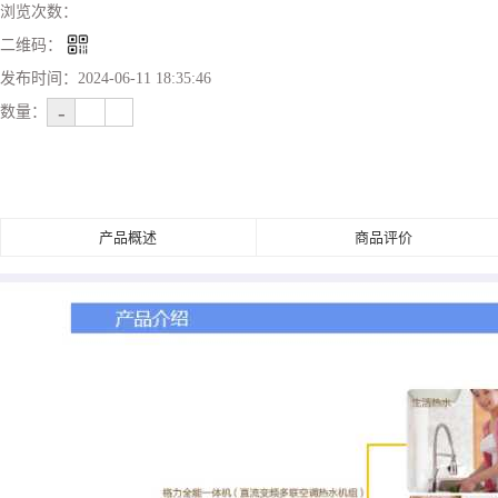
浏览次数：
二维码：
发布时间：
2024-06-11 18:35:46
-
数量：
产品概述
商品评价