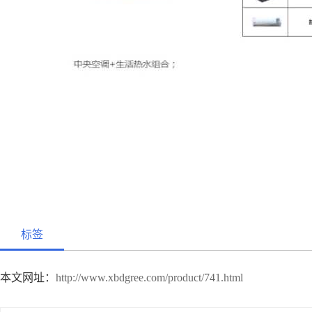
标签
本文网址：
http://www.xbdgree.com/product/741.html