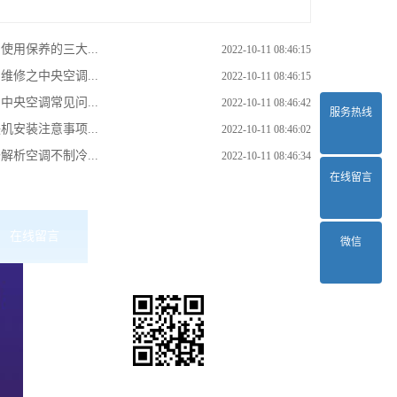
使用保养的三大...
2022-10-11 08:46:15
维修之中央空调...
2022-10-11 08:46:15
中央空调常见问...
2022-10-11 08:46:42
服务热线
机安装注意事项...
2022-10-11 08:46:02
解析空调不制冷...
2022-10-11 08:46:34
在线留言
在线留言
联系2024正规欧洲杯平台
微信