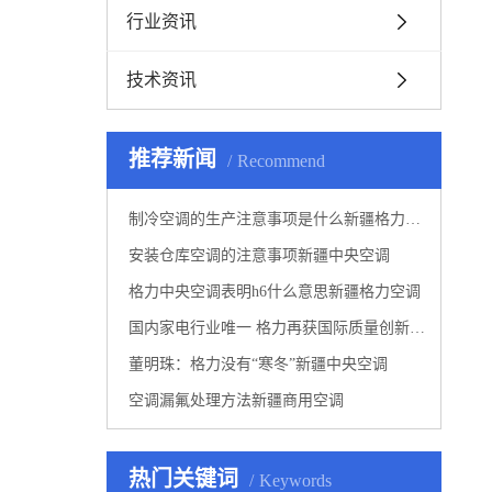
行业资讯
技术资讯
推荐新闻
Recommend
制冷空调的生产注意事项是什么新疆格力空调
安装仓库空调的注意事项新疆中央空调
格力中央空调表明h6什么意思新疆格力空调
国内家电行业唯一 格力再获国际质量创新大奖新疆商用空调
董明珠：格力没有“寒冬”新疆中央空调
空调漏氟处理方法新疆商用空调
热门关键词
Keywords