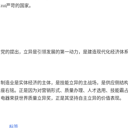
zui严苛的国家。
党的提出，立异是引领发展的第一动力，是建造现代化经济体
制造业是实体经济的主体，是技能立异的主战场，是供应侧结
座右铭。正是因为对营销形式、质量办理、人才选用、技能霸
电器荣获世界质量立异奖，正是其坚持自主立异的价值表现。
标签