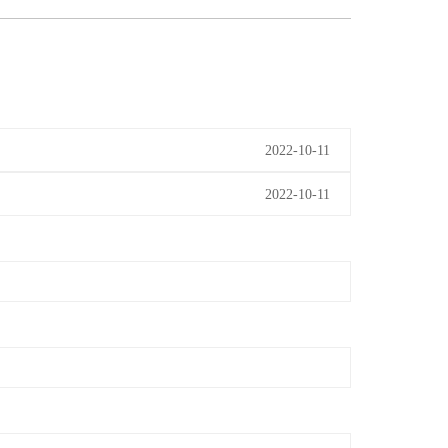
2022-10-11
2022-10-11