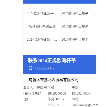
2024欧洲杯正规平台-2024正规欧洲杯平台
2024欧洲杯正规平台-2024正规欧洲杯平台
新疆美的中央空调
2024欧洲杯正规平台-2024正规欧洲杯平台
2024欧洲杯正规平台-2024正规欧洲杯平台
2024欧洲杯正规平台-2024正规欧洲杯平台
联系2024正规欧洲杯平
台
Contact Us
乌鲁木齐鑫北鼎贸易有限公司
联系人：姜雨田
手机:
电话:
(事业部总经
18129246666
18129246666
理）
传真: 0991-
邮箱:
3777193
58686446@qq.com