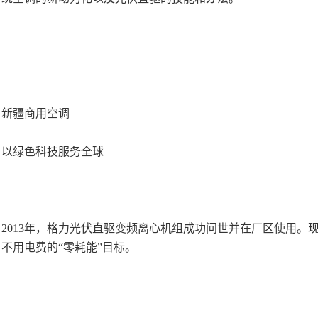
新疆商用空调
以绿色科技服务全球
2013年，格力光伏直驱变频离心机组成功问世并在厂区使用。
不用电费的“零耗能”目标。