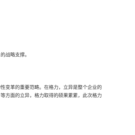
系的战略支撑。
构性变革的重要范畴。在格力，立异是整个企业的
占等方面的立异，格力取得的硕果累累，此次格力