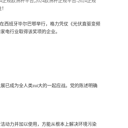
024正规欧洲杯平台
,
2024欧洲杯正规平台-2024正规
注！
award）大会在西班牙毕尔巴鄂举行，格力凭仗《光伏直驱变频
内家电行业取得该奖项的企业。
展已成为全人类zui大的一起应战。党的陈述明确
清洁动力并加以使用，方能从根本上解决环境污染