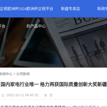
24正规欧洲杯
2024欧洲杯正规平台
新疆专卖店
新闻
洲杯正规平台的
案例展示
公司
平台
的产品中心
专卖店
简介
案例分类
行业
技术
新闻中心
>
公司新闻
国内家电行业唯一 格力再获国际质量创新大奖新疆商
2022-10-11 08:45:32
次