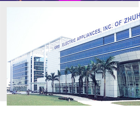
工程案例
PROJECT CASE