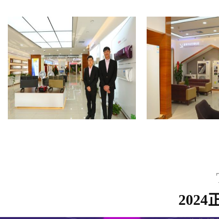
格力专卖店
格力专
202