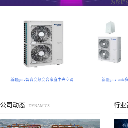
为您提
新疆gmv智睿变频变容家庭中央空调
新疆gmv uni
公司动态
行业
DYNAMICS