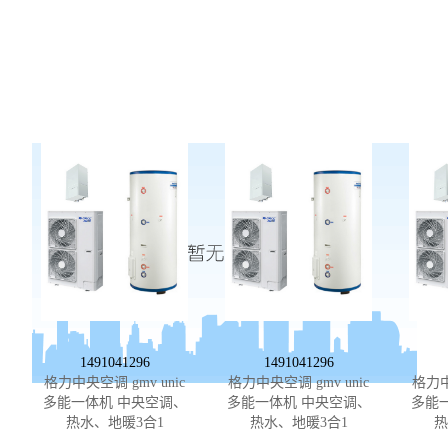
1491041296
1491041296
格力中央空调 gmv unic
格力中央空调 gmv unic
格力中
多能一体机 中央空调、
多能一体机 中央空调、
多能
热水、地暖3合1
热水、地暖3合1
热