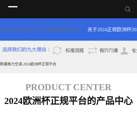
关于2024正规欧洲杯
2
2024欧洲杯正规平台-2024正规欧洲杯平台
2024欧洲杯正规平台的
平台
新疆专卖店
简介
新疆格力空调-2024欧洲杯正规平台
PRODUCT CENTER
2024欧洲杯正规平台的产品中心