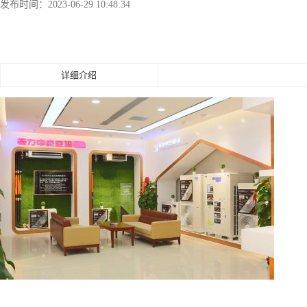
发布时间：
2023-06-29 10:48:34
详细介绍