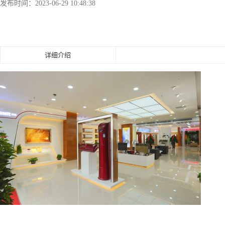
发布时间：
2023-06-29 10:48:38
详细介绍