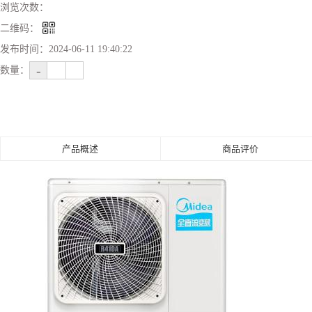
浏览次数：
二维码：
发布时间：
2024-06-11 19:40:22
-
数量：
产品概述
商品评价