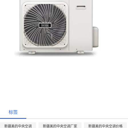
标签
新疆美的中央空调
新疆美的中央空调厂家
新疆美的中央空调价格