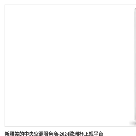
新疆美的中央空调服务商-2024欧洲杯正规平台