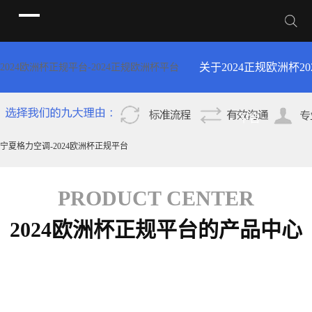
关于2024正规欧洲杯
2
2024欧洲杯正规平台-2024正规欧洲杯平台
2024欧洲杯正规平台的
平台
新疆专卖店
简介
宁夏格力空调-2024欧洲杯正规平台
PRODUCT CENTER
2024欧洲杯正规平台的产品中心