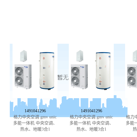
1491041296
1491041296
格力中央空调 gmv unic
格力中央空调 gmv unic
格力中
多能一体机 中央空调、
多能一体机 中央空调、
多能
热水、地暖3合1
热水、地暖3合1
热