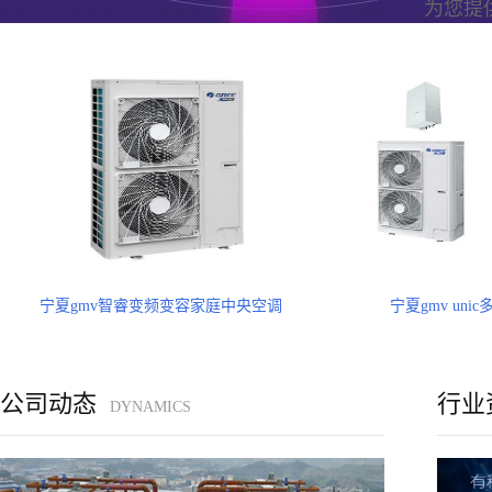
为您提
宁夏gmv智睿变频变容家庭中央空调
宁夏gmv uni
公司动态
行业
DYNAMICS