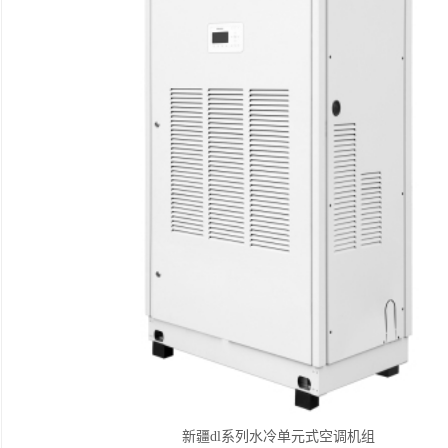
新疆dl系列水冷单元式空调机组