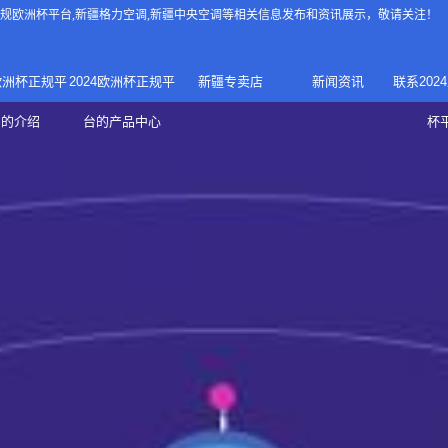
4正规欧洲杯平台
,新疆格力空调,新疆中央空调等相关信息发布和资讯展示，敬请关注！
4欧洲杯正规平
2024欧洲杯正规平
新疆专卖店
新闻资讯
联系202
024正规欧洲
家庭中央空调
台的介绍
台的产品中心
杯
疆专卖店
杯平台
商用中央空调
家用空调