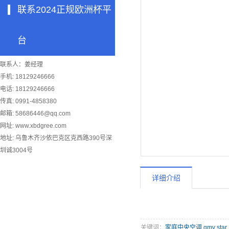
联系2024正规欧洲杯平
台
联系人：姜经理
手机: 18129246666
电话: 18129246666
传真: 0991-4858380
邮箱:
58686446@qq.com
网址: www.xbdgree.com
地址: 乌鲁木齐沙依巴克区克西路390号深
圳诚3004号
详细介绍
关键词：
家庭中央空调
,
gmv st