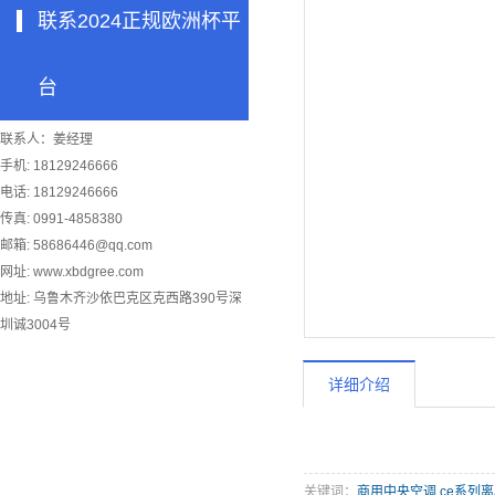
联系2024正规欧洲杯平
台
联系人：姜经理
手机: 18129246666
电话: 18129246666
传真: 0991-4858380
邮箱:
58686446@qq.com
网址: www.xbdgree.com
地址: 乌鲁木齐沙依巴克区克西路390号深
圳诚3004号
详细介绍
关键词：
商用中央空调
,
ce系列