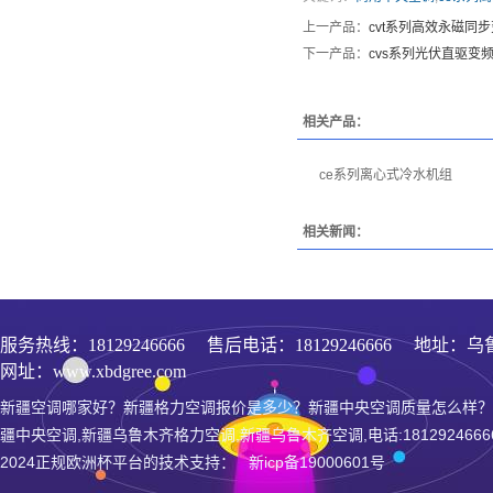
上一产品：
cvt系列高效永磁同
下一产品：
cvs系列光伏直驱变
相关产品：
ce系列离心式冷水机组
相关新闻：
服务热线：
18129246666
售后电话：18129246666 地址：乌
网址：www.xbdgree.com
新疆空调哪家好？新疆格力空调报价是多少？新疆中央空调质量怎么样？
疆中央空调,新疆乌鲁木齐格力空调,新疆乌鲁木齐空调,电话:1812924666
2024正规欧洲杯平台的技术支持： 新icp备19000601号