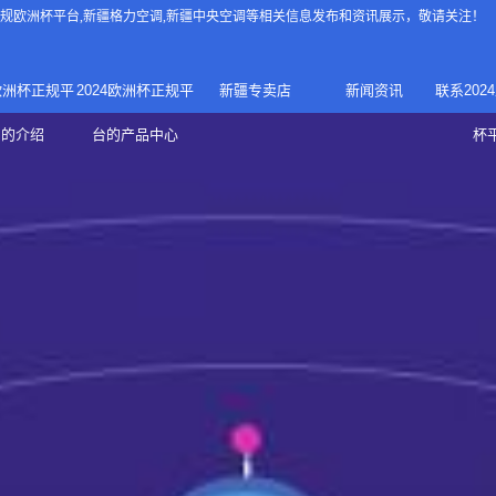
4正规欧洲杯平台
,新疆格力空调,新疆中央空调等相关信息发布和资讯展示，敬请关注！
4欧洲杯正规平
2024欧洲杯正规平
新疆专卖店
新闻资讯
联系202
024正规欧洲
家庭中央空调
台的介绍
台的产品中心
杯
疆专卖店
杯平台
商用中央空调
家用空调