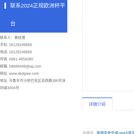
联系2024正规欧洲杯平
台
联系人：姜经理
手机: 18129246666
电话: 18129246666
传真: 0991-4858380
邮箱:
58686446@qq.com
网址: www.xbdgree.com
地址: 乌鲁木齐沙依巴克区克西路390号深
圳诚3004号
详细介绍
关键词：
商用中央空调
,
gmv5