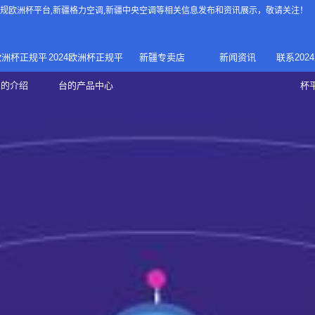
4正规欧洲杯平台
,新疆格力空调,新疆中央空调等相关信息发布和资讯展示，敬请关注！
4欧洲杯正规平
2024欧洲杯正规平
新疆专卖店
新闻资讯
联系202
024正规欧洲
家庭中央空调
台的介绍
台的产品中心
杯
疆专卖店
杯平台
商用中央空调
家用空调