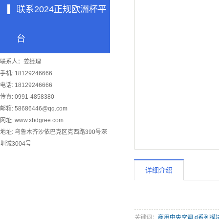
联系2024正规欧洲杯平
台
联系人：姜经理
手机: 18129246666
电话: 18129246666
传真: 0991-4858380
邮箱:
58686446@qq.com
网址: www.xbdgree.com
地址: 乌鲁木齐沙依巴克区克西路390号深
圳诚3004号
详细介绍
关键词：
商用中央空调
,
d系列模