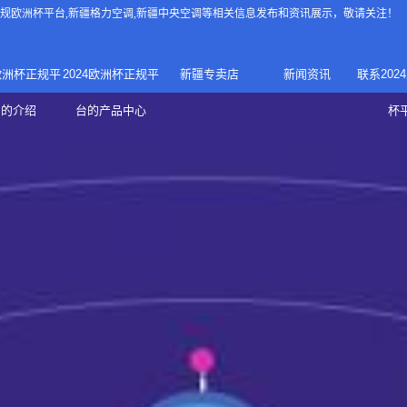
4正规欧洲杯平台
,新疆格力空调,新疆中央空调等相关信息发布和资讯展示，敬请关注！
4欧洲杯正规平
2024欧洲杯正规平
新疆专卖店
新闻资讯
联系202
024正规欧洲
家庭中央空调
台的介绍
台的产品中心
杯
疆专卖店
杯平台
商用中央空调
家用空调