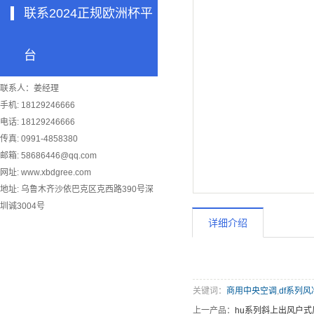
联系2024正规欧洲杯平
台
联系人：姜经理
手机: 18129246666
电话: 18129246666
传真: 0991-4858380
邮箱:
58686446@qq.com
网址: www.xbdgree.com
地址: 乌鲁木齐沙依巴克区克西路390号深
圳诚3004号
详细介绍
关键词：
商用中央空调
,
df系列
上一产品：
hu系列斜上出风户式