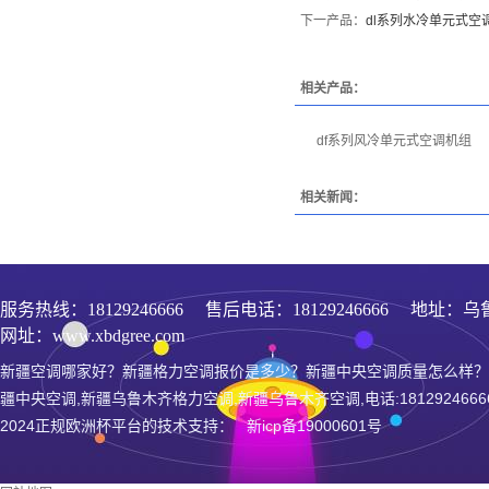
下一产品：
dl系列水冷单元式空
相关产品：
df系列风冷单元式空调机组
相关新闻：
服务热线：
18129246666
售后电话：18129246666 地址：乌
网址：www.xbdgree.com
新疆空调哪家好？新疆格力空调报价是多少？新疆中央空调质量怎么样？
疆中央空调,新疆乌鲁木齐格力空调,新疆乌鲁木齐空调,电话:1812924666
2024正规欧洲杯平台的技术支持： 新icp备19000601号