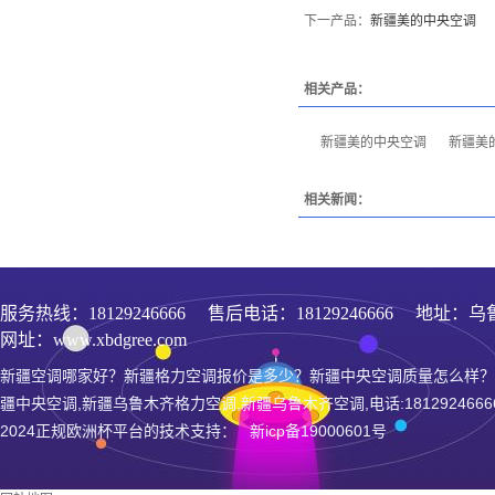
下一产品：
新疆美的中央空调
相关产品：
新疆美的中央空调
新疆美
相关新闻：
服务热线：
18129246666
售后电话：18129246666 地址：乌
网址：www.xbdgree.com
新疆空调哪家好？新疆格力空调报价是多少？新疆中央空调质量怎么样？
疆中央空调,新疆乌鲁木齐格力空调,新疆乌鲁木齐空调,电话:1812924666
2024正规欧洲杯平台的技术支持： 新icp备19000601号