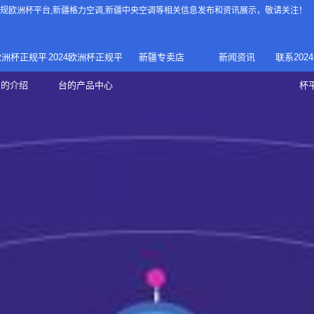
4正规欧洲杯平台
,新疆格力空调,新疆中央空调等相关信息发布和资讯展示，敬请关注！
4欧洲杯正规平
2024欧洲杯正规平
新疆专卖店
新闻资讯
联系202
024正规欧洲
家庭中央空调
台的介绍
台的产品中心
杯
疆专卖店
杯平台
商用中央空调
家用空调
新疆美的中央空调
新疆美的
总代理