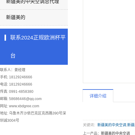
新疆美的中央空调总代理
新疆美的
联系2024正规欧洲杯平
台
联系人：姜经理
手机: 18129246666
电话: 18129246666
传真: 0991-4858380
详细介绍
邮箱:
58686446@qq.com
网址: www.xbdgree.com
地址: 乌鲁木齐沙依巴克区克西路390号深
圳诚3004号
关键词：
新疆美的中央空调
,
新疆
上一产品：
新疆美的中央空调