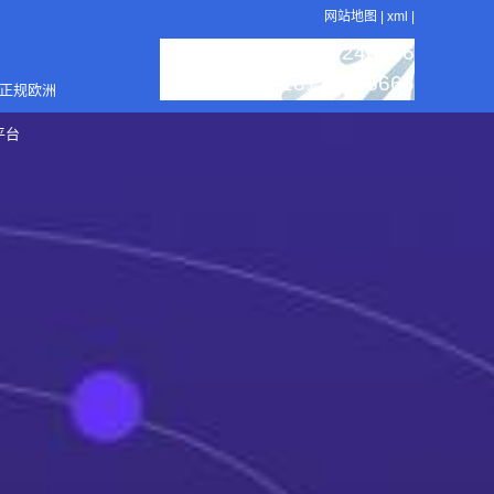
网站地图
|
xml
|
：18129246666
服务热线
：18129246666
销售电话
4正规欧洲
平台