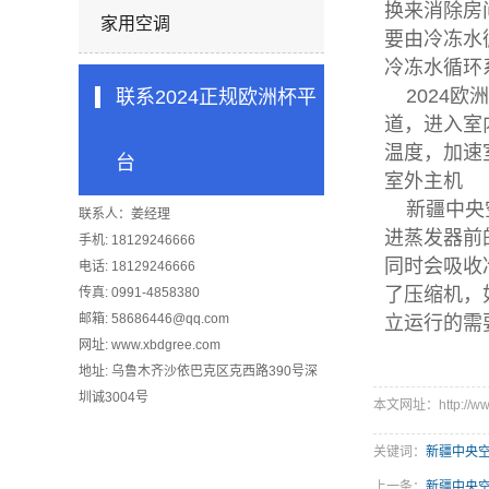
换来消除房
家用空调
要由冷冻水
冷冻水循环
2024欧
联系2024正规欧洲杯平
道，进入室
温度，加速
台
室外主机
新疆中央空
联系人：姜经理
进蒸发器前
手机: 18129246666
同时会吸收
电话: 18129246666
了压缩机，
传真: 0991-4858380
邮箱:
58686446@qq.com
立运行的需
网址: www.xbdgree.com
地址: 乌鲁木齐沙依巴克区克西路390号深
圳诚3004号
本文网址：http://www
关键词：
新疆中央
上一条：
新疆中央