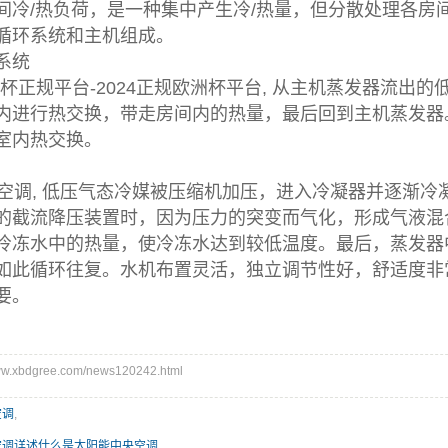
间冷/热负荷，是一种集中产生冷/热量，但分散处理各房
循环系统和主机组成。
系统
洲杯正规平台-2024正规欧洲杯平台
, 从主机蒸发器流出
内进行热交换，带走房间内的热量，最后回到主机蒸发器
室内热交换。
调, 低压气态冷媒被压缩机加压，进入冷凝器并逐渐冷
的截流降压装置时，因为压力的突变而气化，形成气液混
冷冻水中的热量，使冷冻水达到较低温度。最后，蒸发器
如此循环往复。水机布置灵活，独立调节性好，舒适度非
要。
.xbdgree.com/news120242.html
空调
,
空调详述什么是太阳能中央空调