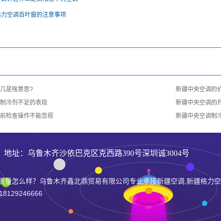
格力空调百叶窗的注意事项
几是啥意思?
新疆中央空调的
制冷剂不足的表现
新疆中央空调的
前检查操作不能忽视
新疆中央空调制
6 地址：乌鲁木齐沙依巴克区克西路390号深圳诚3004号
质量怎么样？乌鲁木齐鑫北鼎贸易有限公司专业承接新疆空调,新疆格力空
29246666