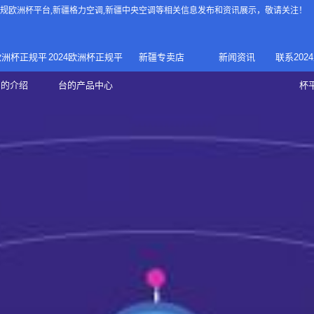
4正规欧洲杯平台
,新疆格力空调,新疆中央空调等相关信息发布和资讯展示，敬请关注！
4欧洲杯正规平
2024欧洲杯正规平
新疆专卖店
新闻资讯
联系202
024正规欧洲
家庭中央空调
台的介绍
台的产品中心
杯
疆专卖店
杯平台
商用中央空调
家用空调