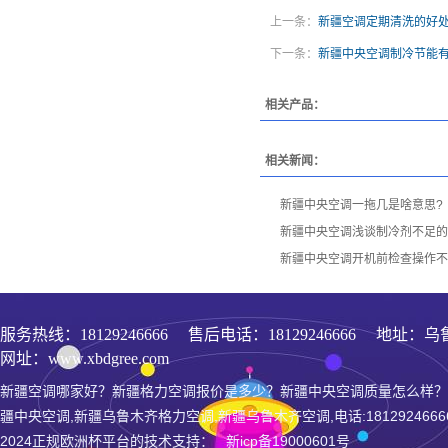
上一条：
新疆空调定期清洗的好
下一条：
新疆中央空调制冷节能
相关产品：
相关新闻：
新疆中央空调一拖几是啥意思?
新疆中央空调浅谈制冷剂不足的
新疆中央空调开机前检查操作不
服务热线：
18129246666
售后电话：18129246666 地址：乌
网址：www.xbdgree.com
新疆空调哪家好？新疆格力空调报价是多少？新疆中央空调质量怎么样？
疆中央空调,新疆乌鲁木齐格力空调,新疆乌鲁木齐空调,电话:1812924666
2024正规欧洲杯平台的技术支持： 新icp备19000601号