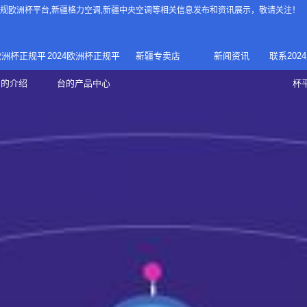
4正规欧洲杯平台
,新疆格力空调,新疆中央空调等相关信息发布和资讯展示，敬请关注！
4欧洲杯正规平
2024欧洲杯正规平
新疆专卖店
新闻资讯
联系202
024正规欧洲
家庭中央空调
台的介绍
台的产品中心
杯
疆专卖店
杯平台
商用中央空调
家用空调