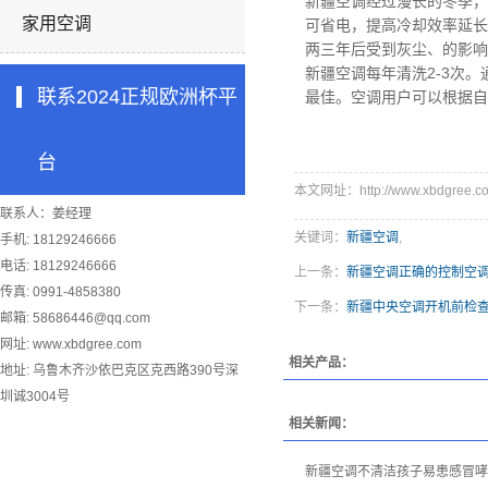
新疆空调
经过漫长的冬季，
家用空调
可省电，提高冷却效率延长
两三年后受到灰尘、的影响
新疆空调
每年清洗2-3次
联系2024正规欧洲杯平
最佳。空调用户可以根据自
台
本文网址：http://www.xbdgree.co
联系人：姜经理
关键词：
新疆空调
,
手机: 18129246666
电话: 18129246666
上一条：
新疆空调正确的控制空
传真: 0991-4858380
下一条：
新疆中央空调开机前检
邮箱:
58686446@qq.com
网址: www.xbdgree.com
相关产品：
地址: 乌鲁木齐沙依巴克区克西路390号深
圳诚3004号
相关新闻：
新疆空调不清洁孩子易患感冒哮