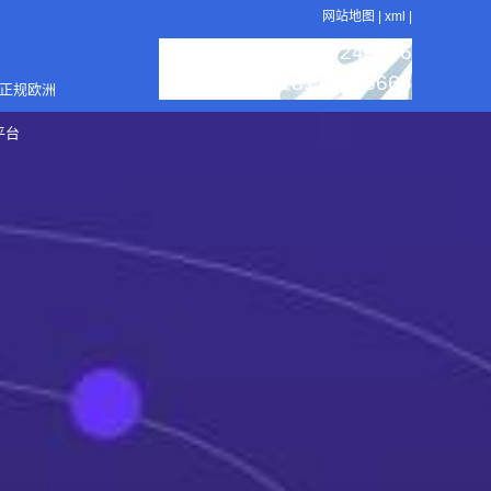
网站地图
|
xml
|
：18129246666
服务热线
：18129246666
销售电话
4正规欧洲
平台