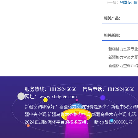
下一条：
别墅使用
相关产品：
相关新闻：
新疆格力空调专业
新疆格力空调之夏
新疆格力空调介绍
服务热线：
18129246666
售后电话：1812924666
网址：www.xbdgree.com
新疆空调哪家好？新疆格力空调报价是多少？新疆中央空调
疆中央空调,新疆乌鲁木齐格力空调,新疆乌鲁木齐空调,电话:181
2024正规欧洲杯平台的技术支持： 新icp备19000601号