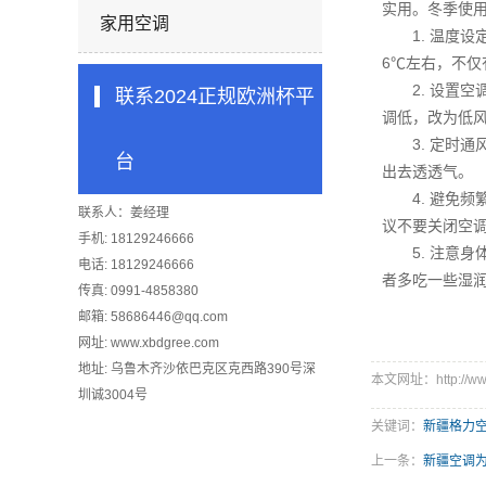
实用。
冬季使
家用空调
1. 温度设
6℃左右，不
2. 设置空
联系2024正规欧洲杯平
调低，改为低
3. 定时通
台
出去透透气。
4. 避免频繁
联系人：姜经理
议不要关闭空
手机: 18129246666
5. 注意身
电话: 18129246666
者多吃一些湿
传真: 0991-4858380
邮箱:
58686446@qq.com
网址: www.xbdgree.com
地址: 乌鲁木齐沙依巴克区克西路390号深
本文网址：http://www
圳诚3004号
关键词：
新疆格力
上一条：
新疆空调