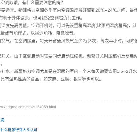
用空调取暖，有什么需要注意的吗?
定要适宜。
新疆格力空调
冬季室内空调温度最好调到20℃--24℃之间，
仅有利于身体健康，也可避免空调超负荷工作。
调温度先高再低。空调开机时，可以先设置稍高温度(比预期温度稍高)，
风量或节能模式，以减少能耗，降低噪音。
风换气。在空调房里，每天开窗通风换气至少2到3次，每次半小时，可降
开关。由于空调启动时需要同步启动压缩机，频繁开关时压缩机反复启动
调。
体补水。
新疆格力空调
尤其是在温暖的室内一个人每天需要饮用1.5--2
润具有温热性质的食品，如芝麻、豆腐、银耳等也可以。
.xbdgree.com/news164959.html
空调
,
为什么能够得到大众认可