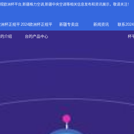
4正规欧洲杯平台
,新疆格力空调,新疆中央空调等相关信息发布和资讯展示，敬请关注！
4欧洲杯正规平
2024欧洲杯正规平
新疆专卖店
新闻资讯
联系202
024正规欧洲
家庭中央空调
台的介绍
台的产品中心
杯
疆专卖店
杯平台
商用中央空调
家用空调