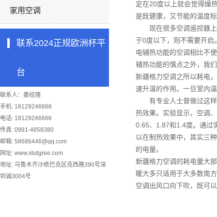
定在20度以上就会觉得燥
家用空调
是既健康，又节能的温度标
现在很多空调遥控器上面
于0度以下，则不需要开启
联系2024正规欧洲杯平
电辅热功能的空调相比不使
辅热功能的慎点之外，我们
台
新疆格力空调
之所以耗电，
速升温的作用。一旦室内温
联系人：姜经理
有专业人士曾做过这样的
手机: 18129246666
热效果。实验显示，空调、
电话: 18129246666
0.65、1.87和1.4
传真: 0991-4858380
以在制热效果中，其实三种
邮箱:
58686446@qq.com
的电量。
网址: www.xbdgree.com
新疆格力空调
的耗电量大部
地址: 乌鲁木齐沙依巴克区克西路390号深
暖大多只适用于大多数南方
圳诚3004号
空调出风口向下吹，既可以