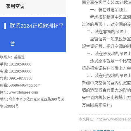
面
分享在客厅安装
2024
家用空调
一、装在过道吊顶上
考虑搭配
新疆中央空调
过道的吊顶上，对空间的
联系2024正规欧洲杯平
二、装在靠窗的吊顶上
靠窗位置一般来说是室内
台
短空调铜管、提升空调的制
三、装在沙发墙的吊顶
联系人：姜经理
沙发原本就是一个比较宽
手机: 18129246666
担心把空调装在沙发上方会
电话: 18129246666
四、装在电视墙的吊顶
传真: 0991-4858380
新疆中央空调
的室内机宽度
邮箱:
58686446@qq.com
墙的造型将会有很大的影响
网址: www.xbdgree.com
央空调内机装在电视墙上方
地址: 乌鲁木齐沙依巴克区克西路390号深
方面因素来设计。
圳诚3004号
本文网址：http://www.xbdgree.co