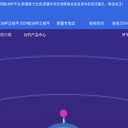
4正规欧洲杯平台
,新疆格力空调,新疆中央空调等相关信息发布和资讯展示，敬请关注！
4欧洲杯正规平
2024欧洲杯正规平
新疆专卖店
新闻资讯
联系202
024正规欧洲
家庭中央空调
台的介绍
台的产品中心
杯
疆专卖店
杯平台
商用中央空调
家用空调