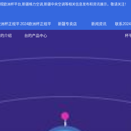
4正规欧洲杯平台
,新疆格力空调,新疆中央空调等相关信息发布和资讯展示，敬请关注！
4欧洲杯正规平
2024欧洲杯正规平
新疆专卖店
新闻资讯
联系202
024正规欧洲
家庭中央空调
台的介绍
台的产品中心
杯
疆专卖店
杯平台
商用中央空调
家用空调