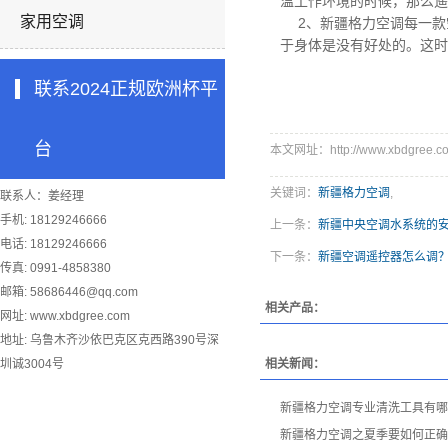
温工作环境的时候，那么遥
家用空调
2、
新疆格力空调
每一款
于身体是没有好处的。这时
联系2024正规欧洲杯平
台
本文网址：http://www.xbdgree.co
关键词：
新疆格力空调
,
联系人：姜经理
手机: 18129246666
上一条：
新疆中央空调水系统的
电话: 18129246666
下一条：
新疆空调遥控器怎么调
传真: 0991-4858380
邮箱:
58686446@qq.com
相关产品：
网址: www.xbdgree.com
地址: 乌鲁木齐沙依巴克区克西路390号深
圳诚3004号
相关新闻：
新疆格力空调专业清洗工具有哪
新疆格力空调之夏季要如何正确