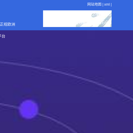
网站地图
|
xml
|
：18129246666
服务热线
：18129246666
销售电话
4正规欧洲
平台