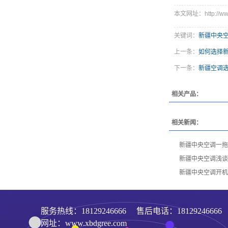
本文网址：http://www
关键词：
新疆中央
上一条：
如何选择
下一条：
新疆空调
相关产品：
相关新闻：
新疆中央空调一拖
新疆中央空调浅谈
新疆中央空调开机
服务热线：
18129246666
售后电话：1812924666
网址：www.xbdgree.com