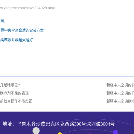
.xbdgree.com/news324929.html
空调
,
新疆中央空调合适的安装方案
选购匹数并非越大越好
几是啥意思?
新疆中央空调的
制冷剂不足的表现
新疆中央空调的
前检查操作不能忽视
新疆中央空调制
6 地址：乌鲁木齐沙依巴克区克西路390号深圳诚3004号