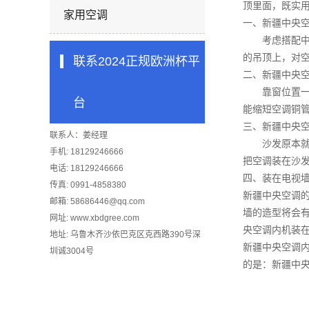
顶里面，既实
家用空调
一、
新疆中央
考虑搭配中央
的吊顶上，对
联系2024正规欧洲杯平
二、
新疆中央
靠窗位置一般
台
能缩短空调铜
三、
新疆中央
联系人：姜经理
沙发原本就是
手机: 18129246666
把空调装在沙
电话: 18129246666
四、装在电视
传真: 0991-4858380
新疆中央空调
邮箱:
58686446@qq.com
墙的造型将会
网址: www.xbdgree.com
央空调内机装
地址: 乌鲁木齐沙依巴克区克西路390号深
新疆中央空调
圳诚3004号
的是：
新疆中