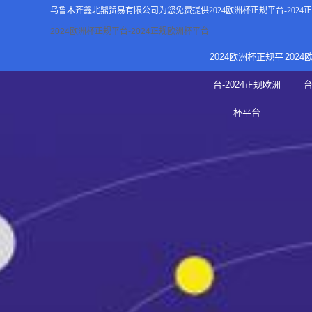
乌鲁木齐鑫北鼎贸易有限公司为您免费提供
2024欧洲杯正规平台-202
2024欧洲杯正规平台-2024正规欧洲杯平台
2024欧洲杯正规平
202
关于2
台-2024正规欧洲
新
杯平台