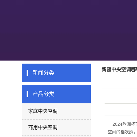
新疆中央空调哪
新闻分类
产品分类
家庭中央空调
2024欧洲
商用中央空调
空间的档次感