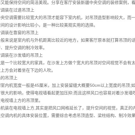
用又能保持空间的简洁美观。分享在客厅安装
新疆中央空调
的装修案例，看
空调
装在过道吊顶上
空调需要比较宽大的吊顶才能容下室内机，对吊顶造型影响较大，而一
空间的设计影响比较小，是一种比较美观实用的选择。
空调
装在靠窗的吊顶上
来说是室内机与外机距离比较近的地方，如果客厅原本就打算吊顶的话
管、提升空调的制冷效率。
空调
装在沙发墙的吊顶上
一个比较宽大的家具，在沙发上方做个宽大的吊顶对空间视觉不会有太大
发上方会对着坐在下边的人吹。
墙的吊顶上
的室内机宽度一般是45厘米，加上安装留缝大概要50cm以上宽度的吊顶
有很大的影响，使得电视墙看起更加压抑;而且这样风口也容易对着沙发墙
在电视墙上方的吊顶里。
内机装在电视墙上方,其实是把风口网格延长了，提升空间的视觉，真正的
央空调
内机的具体安装位置，需要综合考虑吊顶造型、梁柱结构、制冷效