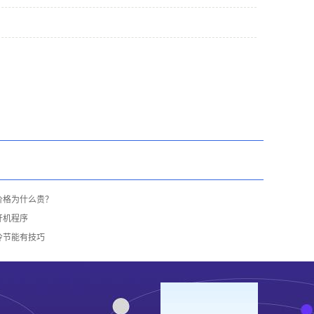
价格为什么贵？
开机程序
冷节能有技巧