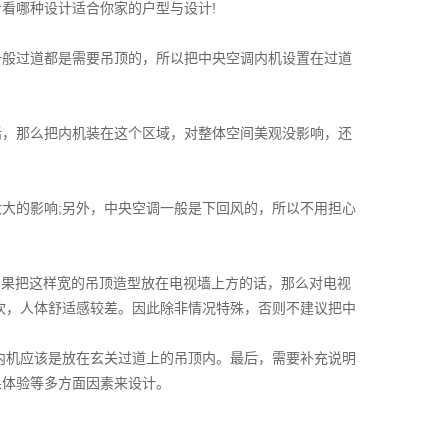
看哪种设计适合你家的户型与设计!
般过道都是需要吊顶的，所以把中央空调内机设置在过道
，那么把内机装在这个区域，对整体空间美观没影响，还
的影响;另外，中央空调一般是下回风的，所以不用担心
;如果把这样宽的吊顶造型放在电视墙上方的话，那么对电视
吹，人体舒适感较差。因此除非情况特殊，否则不建议把中
内机应该是放在玄关过道上的吊顶内。最后，需要补充说明
果体验等多方面因素来设计。