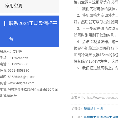
格力空调
洗澡那是势在必行
家用空调
1. 我们先将电源给拨掉
2. 将
新疆格力空调
外壳
好。然后就可以取出过滤网
联系2024正规欧洲杯平
3. 再一步就是清洁过滤
滤网时别用刷子使劲的刷，
台
4. 清洁冷凝蒸发器。这
候是不能像过滤网那样取下
联系人：姜经理
距离冷凝蒸发器15cm的
手机: 18129246666
将其晾至15分钟左右，这
电话: 18129246666
5. 我们把过滤网装上，
传真: 0991-4858380
邮箱:
58686446@qq.com
网址: www.xbdgree.com
地址: 乌鲁木齐沙依巴克区克西路390号深
圳诚3004号
本文网址：http://www.xbdgree.co
关键词：
新疆格力空调
,
上一条：
新疆格力空调滤芯怎么