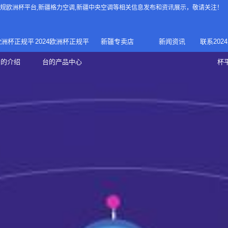
4正规欧洲杯平台
,新疆格力空调,新疆中央空调等相关信息发布和资讯展示，敬请关注！
4欧洲杯正规平
2024欧洲杯正规平
新疆专卖店
新闻资讯
联系202
024正规欧洲
家庭中央空调
台的介绍
台的产品中心
杯
疆专卖店
杯平台
商用中央空调
家用空调