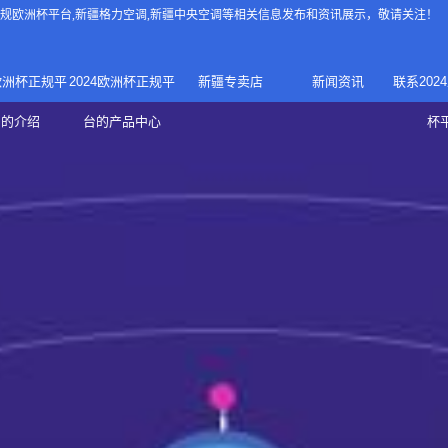
4正规欧洲杯平台
,新疆格力空调,新疆中央空调等相关信息发布和资讯展示，敬请关注！
4欧洲杯正规平
2024欧洲杯正规平
新疆专卖店
新闻资讯
联系202
024正规欧洲
家庭中央空调
台的介绍
台的产品中心
杯
疆专卖店
杯平台
商用中央空调
家用空调