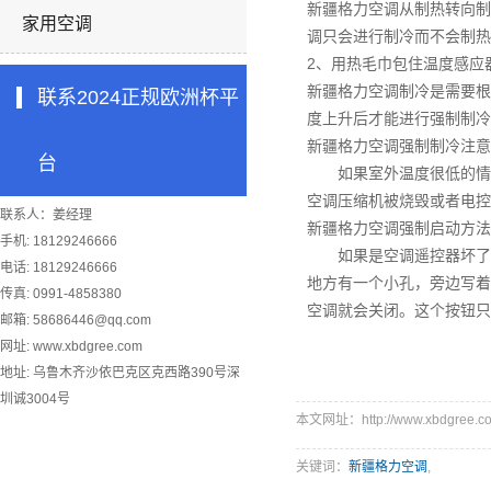
新疆格力空调
从制热转向制
家用空调
调只会进行制冷而不会
2、用热毛巾包住温度感应
新疆格力空调
制冷是需要根
联系2024正规欧洲杯平
度上升后才能进行强制制冷
新疆格力空调
强制制冷注意
台
如果室外温度很低的情况
空调压缩机被烧毁或者电控
联系人：姜经理
新疆格力空调
强制启动方法
手机: 18129246666
如果是空调遥控器坏了或
电话: 18129246666
地方有一个小孔，旁边写着
传真: 0991-4858380
空调就会关闭。这个按钮只
邮箱:
58686446@qq.com
网址: www.xbdgree.com
地址: 乌鲁木齐沙依巴克区克西路390号深
圳诚3004号
本文网址：http://www.xbdgree.co
关键词：
新疆格力空调
,