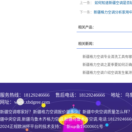
上一条：
如何知道新疆空调是否
下一条：
新疆格力空调分析家用
相关产品：
相关新闻：
新疆格力空调专业清洗工具有哪
新疆格力空调之夏季要如何正确
新疆格力空调介绍空调发生氟泄
服务热线：
18129246666
售后电话：18129246666 地址：乌
网址：www.xbdgree.com
新疆空调哪家好？新疆格力空调报价是多少？新疆中央空调质量怎么样？
疆中央空调,新疆乌鲁木齐格力空调,新疆乌鲁木齐空调,电话:1812924666
2024正规欧洲杯平台的技术支持： 新icp备19000601号