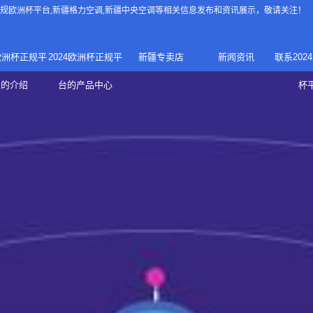
4正规欧洲杯平台
,新疆格力空调,新疆中央空调等相关信息发布和资讯展示，敬请关注！
4欧洲杯正规平
2024欧洲杯正规平
新疆专卖店
新闻资讯
联系202
024正规欧洲
家庭中央空调
台的介绍
台的产品中心
杯
疆专卖店
杯平台
商用中央空调
家用空调