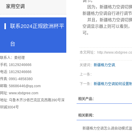
调节。
家用空调
因为，
新疆格力空调
切
新疆格力空调
自行进行调节
并且，
新疆格力空调
切
联系2024正规欧洲杯平
空调显示器上则可以看到，
可。
台
本文网址：http://www.xbdgree.co
联系人：姜经理
手机: 18129246666
关键词：
新疆格力空调
,
电话: 18129246666
上一条：
传真: 0991-4858380
下一条：
新疆格力空调如何设置制
邮箱:
58686446@qq.com
网址: www.xbdgree.com
相关产品：
地址: 乌鲁木齐沙依巴克区克西路390号深
圳诚3004号
相关新闻：
新疆格力空调怎么调自动模式温