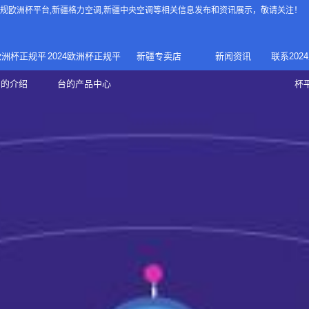
4正规欧洲杯平台
,新疆格力空调,新疆中央空调等相关信息发布和资讯展示，敬请关注！
4欧洲杯正规平
2024欧洲杯正规平
新疆专卖店
新闻资讯
联系202
024正规欧洲
家庭中央空调
台的介绍
台的产品中心
杯
疆专卖店
杯平台
商用中央空调
家用空调
新疆美的中央空调
新疆美的
总代理