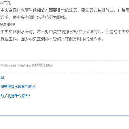
排气孔
疆中央空调
排水管时候细节方面要非常的注意，要注意安装排气口，在每隔
除异响，使中央空调排水系统更为顺畅。
保湿处理
疆中央空调
排水管时，若不对中央空调排水管进行保温的话，会造成中央
好保温工作，因为中央空调排水管的水在制冷时排的是冷水。
.xbdgree.com/news589903.html
空调
,
空调管道有水流声的原因
自动关机是什么原因？