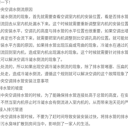
解一下！
中央空调
水倒流原因
水倒流的现象，首先就需要查看空调室内机的安装位置，看是否排水管
倒流回去从室内机处漏水下来。这个时候就需要重新调整室内机的安装位
安装水平，空调孔的高度与排水管的水平位置也很重要，如果空调出墙
水肯定也不会流下来，就需要把室内机调整到比空调孔高的位置。就可能
水平方面的原因，如果排水管出现压扁或弯曲的现象，冷凝水在通过的
倒流回到室内机，造成室内机出现漏水的现象。这个时候就需要针对排水
就可以解决空调冷凝水倒流的现象了。
流的，所以如果出现空调冷凝水倒流的现象，除了排水管堵塞、压扁的
低处走，造成冷凝水倒流，遵循这个规则就可以解决空调的这个故障现象
中央空调
排水管安装注意事项
水管的坡度
疆中央空调
排水管的时候，为了能确保排水管连接处高于总管的高度，在
，不然当室内机停止时冷凝水会有倒流进入室内机的，从而带来泡天花的
入排污管道
中央空调
排水管时候，不要为了赶时间导致安装安装过快，将排水管的排
得污水臭味扩散到房间当中，影响到了一家人的生活。