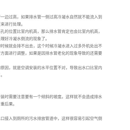
一边过高，如果排水管一侧过高冷凝水自然就不能流入到
置来进行处理。
孔的位置比室内机高，那么排水管肯定也会比室内机高，
处理好冷凝水倒流的现象了。
时候就会排不出去，这个时候冷凝水进入过多外机处出不
管方面进行调整，如果是因排水管老化的现象导致的还需要
原因，就是空调安装的水平位置不对，导致出水口比室内
了。
安装时需要注意要有一个倾斜的坡度。这样就不会造成排水
严重后果。
水口接入到厕所的污水排放管道中，这样很容易引起空气倒