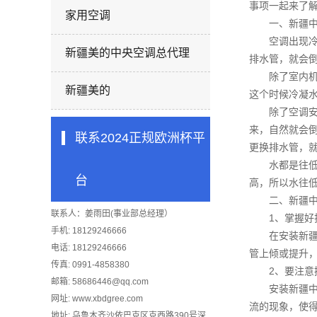
事项一起来了
家用空调
一、
新疆
空调出现冷凝
新疆美的中央空调总代理
排水管，就会
除了室内机的
新疆美的
这个时候冷凝
除了空调安装
来，自然就会
联系2024正规欧洲杯平
更换排水管，
水都是往低处
台
高，所以水往
二、
新疆
联系人：姜雨田(事业部总经理）
1、掌握好排
手机: 18129246666
在安装
新
电话: 18129246666
管上倾或提升
传真: 0991-4858380
2、要注意接
邮箱:
58686446@qq.com
安装
新疆
网址: www.xbdgree.com
流的现象，使
地址: 乌鲁木齐沙依巴克区克西路390号深