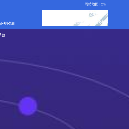
网站地图
|
xml
|
：18129246666
服务热线
：18129246666
销售电话
4正规欧洲
平台