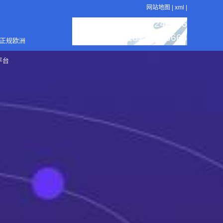
网站地图
|
xml
|
：18129246666
服务热线
：18129246666
销售电话
4正规欧洲
平台