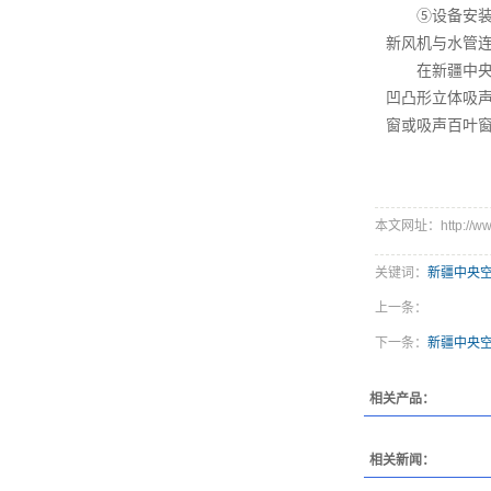
⑤设备安装：
新风机与水管
在
新疆中
凹凸形立体吸
窗或吸声百叶
本文网址：http://www
关键词：
新疆中央
上一条：
下一条：
新疆中央
相关产品：
相关新闻：