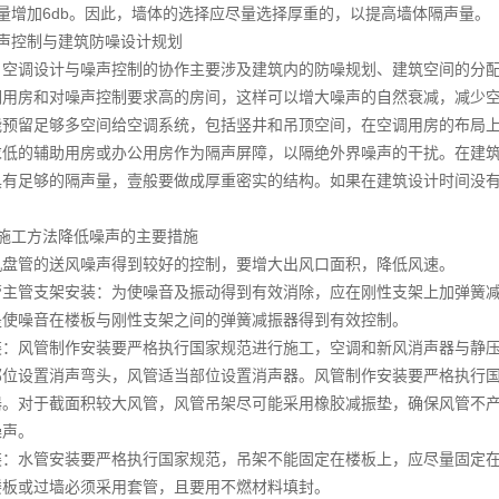
量增加6db。因此，墙体的选择应尽量选择厚重的，以提高墙体隔声量。
控制与建筑防噪设计规划
调设计与噪声控制的协作主要涉及建筑内的防噪规划、建筑空间的分配
调用房和对噪声控制要求高的房间，这样可以增大噪声的自然衰减，减少
能预留足够多空间给空调系统，包括竖井和吊顶空间，在空调用房的布局
求低的辅助用房或办公用房作为隔声屏障，以隔绝外界噪声的干扰。
在建
具有足够的隔声量，壹般要做成厚重密实的结构。如果在建筑设计时间没
工方法降低噪声的主要措施
管的送风噪声得到较好的控制，要增大出风口面积，降低风速。
管支架安装：为使噪音及振动得到有效消除，应在刚性支架上加弹簧减
是使噪音在楼板与刚性支架之间的弹簧减振器得到有效控制。
风管制作安装要严格执行国家规范进行施工，空调和新风消声器与静压
部位设置消声弯头，风管适当部位设置消声器。风管制作安装要严格执行
器。对于截面积较大风管，风管吊架尽可能采用橡胶减振垫，确保风管不
噪声。
水管安装要严格执行国家规范，吊架不能固定在楼板上，应尽量固定在
楼板或过墙必须采用套管，且要用不燃材料填封。