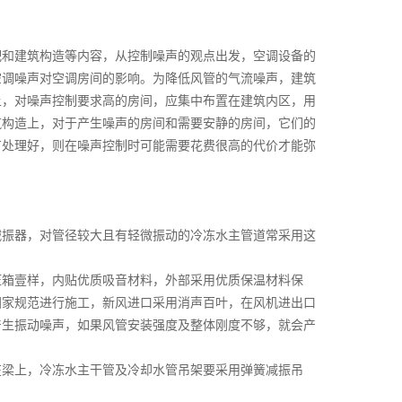
和建筑构造等内容，从控制噪声的观点出发，空调设备的
空调噪声对空调房间的影响。
为降低风管的气流噪声，建筑
上，对噪声控制要求高的房间，应集中布置在建筑内区，用
筑构造上，对于产生噪声的房间和需要安静的房间，它们的
有处理好，则在噪声控制时可能需要花费很高的代价才能弥
振器，对管径较大且有轻微振动的冷冻水主管道常采用这
箱壹样，内贴优质吸音材料，外部采用优质保温材料保
国家规范进行施工，新风进口采用消声百叶，在风机进出口
产生振动噪声，如果风管安装强度及整体刚度不够，就会产
梁上，冷冻水主干管及冷却水管吊架要采用弹簧减振吊