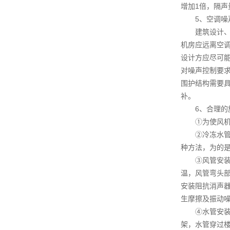
增加1倍，隔声
5、空调噪声
建筑设计、空
机房应远离空
设计方应尽可
对噪声控制要
围护结构需要
补。
6、合理的施
①为使风机盘
②冷冻水管主
种方法，为的
③风管安装：
温，风管弯头
安装阻抗消声
生摩擦及振动
④水管安装：
架，水管穿过