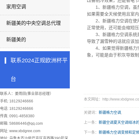
改善制冷效果，还能省电节
家用空调
1、
新疆格力空调，
虽
如果需要全天候使用且室内
2、
新疆格力空调
在使
新疆美的中央空调总代理
正常使用，还可能会缩短压
3、
新疆格力空调
系统
新疆美的
导致了漏雪种的话就应该加
4、如果觉得
新疆格力
象，可能是由于积灰导致制
联系2024正规欧洲杯平
台
联系人：姜雨田(事业部总经理）
本文网址：http://www.xbdgree.co
手机: 18129246666
电话: 18129246666
关键词：
新疆格力空调
,
传真: 0991-4858380
上一条：
新疆空调夏天空调结冰
邮箱:
58686446@qq.com
网址: www.xbdgree.com
下一条：
新疆格力空调变频和定
地址: 乌鲁木齐沙依巴克区克西路390号深