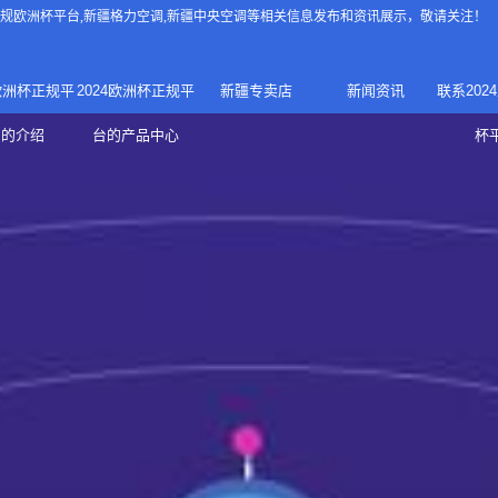
4正规欧洲杯平台
,新疆格力空调,新疆中央空调等相关信息发布和资讯展示，敬请关注！
4欧洲杯正规平
2024欧洲杯正规平
新疆专卖店
新闻资讯
联系202
024正规欧洲
家庭中央空调
台的介绍
台的产品中心
杯
疆专卖店
杯平台
商用中央空调
家用空调
新疆美的中央空调
新疆美的
总代理