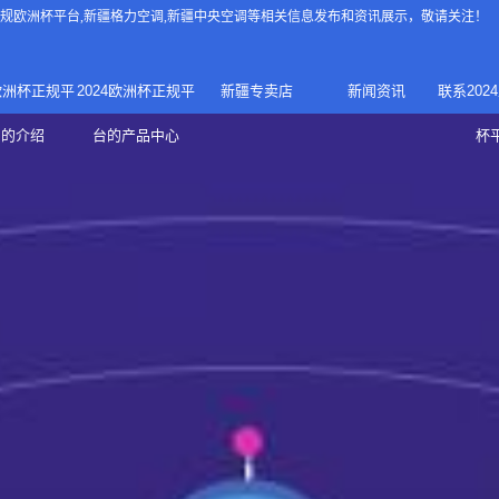
4正规欧洲杯平台
,新疆格力空调,新疆中央空调等相关信息发布和资讯展示，敬请关注！
4欧洲杯正规平
2024欧洲杯正规平
新疆专卖店
新闻资讯
联系202
024正规欧洲
家庭中央空调
台的介绍
台的产品中心
杯
疆专卖店
杯平台
商用中央空调
家用空调
新疆美的中央空调
新疆美的
总代理