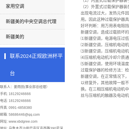
（1）内置式过载保护器装
家用空调
（2）外置式过载保护器装
出现电流过大，发热元件因
用。因此这种过载保护器具
新疆美的中央空调总代理
好坏判断：用万用表电阻挡
新疆空调，
造成过载损坏的
新疆美的
⑴
新疆空调，
电源电压过低
⑵
新疆空调，
压缩机电动机
⑶
新疆空调，
压缩机电动机
联系2024正规欧洲杯平
⑷压缩机电动机冷却介质通
⑸
新疆空调，
使用环境温度
过载保护器的检修方法：
检
台
新疆空调，
在正常情况下，
以修复外，其他故障一般不
联系人：姜雨田(事业部总经理）
换。在三相压缩机电动机中
手机: 18129246666
丝与压缩机的触器及电动机
电话: 18129246666
传真: 0991-4858380
邮箱:
58686446@qq.com
网址: www.xbdgree.com
地址: 乌鲁木齐沙依巴克区克西路390号深