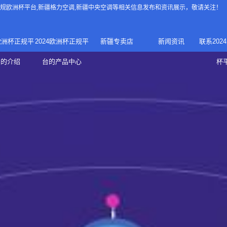
4正规欧洲杯平台
,新疆格力空调,新疆中央空调等相关信息发布和资讯展示，敬请关注！
4欧洲杯正规平
2024欧洲杯正规平
新疆专卖店
新闻资讯
联系202
024正规欧洲
家庭中央空调
台的介绍
台的产品中心
杯
疆专卖店
杯平台
商用中央空调
家用空调
新疆美的中央空调
新疆美的
总代理