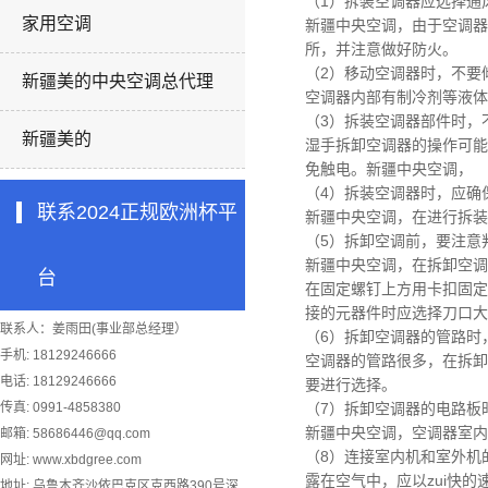
（1）拆装空调器应选择通
家用空调
新疆中央空调，
由于空调器
所，并注意做好防火。
（2）移动空调器时，不要
新疆美的中央空调总代理
空调器内部有制冷剂等液体
（3）拆装空调器部件时，
新疆美的
湿手拆卸空调器的操作可能
免触电。
新疆中央空调，
（4）拆装空调器时，应确
联系2024正规欧洲杯平
新疆中央空调，
在进行拆装
（5）拆卸空调前，要注意
新疆中央空调，
在拆卸空调
台
在固定螺钉上方用卡扣固定
接的元器件时应选择刀口大
联系人：姜雨田(事业部总经理）
（6）拆卸空调器的管路时
手机: 18129246666
空调器的管路很多，在拆卸
电话: 18129246666
要进行选择。
传真: 0991-4858380
（7）拆卸空调器的电路板
新疆中央空调，
空调器室内
邮箱:
58686446@qq.com
（8）连接室内机和室外机
网址: www.xbdgree.com
露在空气中，应以zui快
地址: 乌鲁木齐沙依巴克区克西路390号深