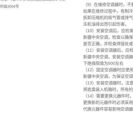
（9）在维修空调器时，不
圳诚3004号
如果在维修过程中，有制冷
拆卸压缩机的吸气管或排气
冻机油排出而引起伤害。
（10）安装空调后，应检
新疆中央空调，
检查以确保
是否正确，并检查焊接处或
（11）安装空调器后，应
新疆中央空调，
安装空调器
下绝缘阻值为500左右
（12）固定空调器时应使
新疆中央空调，
为保证空调
（13）安装空调器时，注
将底盘装入机箱时，所有的
（14）需要更换元器件时
更换新的元器件时必须采用
代换元器件容易影响空调器