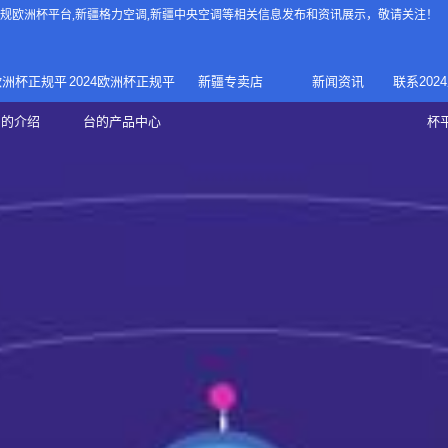
4正规欧洲杯平台
,新疆格力空调,新疆中央空调等相关信息发布和资讯展示，敬请关注！
4欧洲杯正规平
2024欧洲杯正规平
新疆专卖店
新闻资讯
联系202
024正规欧洲
家庭中央空调
台的介绍
台的产品中心
杯
疆专卖店
杯平台
商用中央空调
家用空调
新疆美的中央空调
新疆美的
总代理