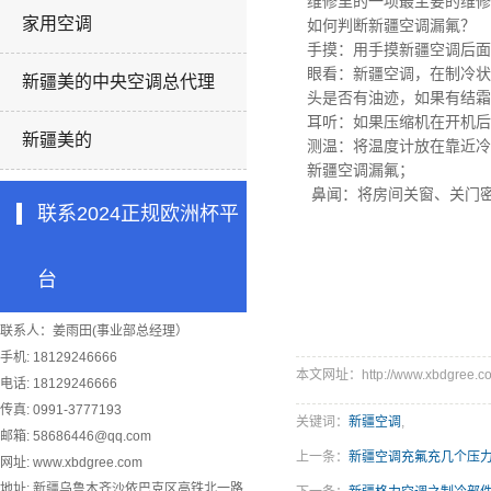
维修里的一项最主要的维修
家用空调
如何判断新疆空调漏氟？
手摸：用手摸新疆空调后面
眼看：新疆空调，在制冷状
新疆美的中央空调总代理
头是否有油迹，如果有结霜
耳听：如果压缩机在开机
新疆美的
测温：将温度计放在靠近冷
新疆空调漏氟；
鼻闻：将房间关窗、关门
联系2024正规欧洲杯平
台
联系人：姜雨田(事业部总经理）
手机: 18129246666
本文网址：http://www.xbdgree.co
电话: 18129246666
传真: 0991-3777193
关键词：
新疆空调
,
邮箱:
58686446@qq.com
上一条：
新疆空调充氟充几个压
网址: www.xbdgree.com
地址: 新疆乌鲁木齐沙依巴克区高铁北一路