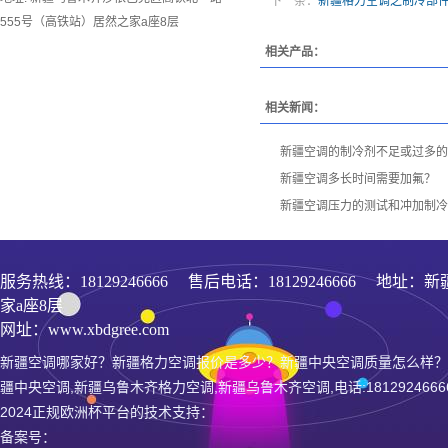
下一条：
新疆格力空调之制冷部
555号（高铁站）居然之家a座8层
相关产品：
相关新闻：
新疆空调的制冷剂不足或过多的
新疆空调多长时间需要加氟？
新疆空调压力的测试和冲加制冷
服务热线：
18129246666
售后电话：18129246666 地址
家a座8层
网址：www.xbdgree.com
新疆空调哪家好？新疆格力空调报价是多少？新疆中央空调质量怎么样？
疆中央空调,新疆乌鲁木齐格力空调,新疆乌鲁木齐空调,电话:1812924666
2024正规欧洲杯平台的技术支持：
备案号：