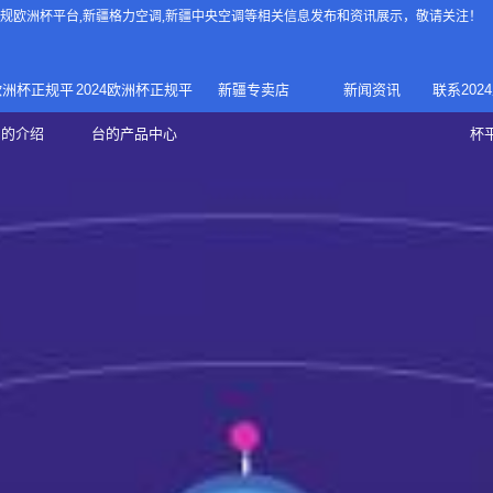
4正规欧洲杯平台
,新疆格力空调,新疆中央空调等相关信息发布和资讯展示，敬请关注！
4欧洲杯正规平
2024欧洲杯正规平
新疆专卖店
新闻资讯
联系202
024正规欧洲
家庭中央空调
台的介绍
台的产品中心
杯
疆专卖店
杯平台
商用中央空调
家用空调
新疆美的中央空调
新疆美的
总代理