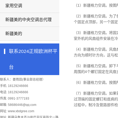
（1）
新疆格力空调。
按图
家用空调
（2）
新疆格力空调。
为了
新疆美的中央空调总代理
个固定点顶部，另一个固定
（3）
新疆格力空调。
将固
新疆美的
室外机的风扇组件安装在冷
（4）
新疆格力空调。
风扇
联系2024正规欧洲杯平
方向为顺时针方向，这与松
（5）
新疆格力空调。
卸下
台
周围的4个螺钉固定在风扇
联系人：姜雨田(事业部总经理）
（6）
新疆格力空调。
按图
手机: 18129246666
电话: 18129246666
（7）
新疆格力空调。
如果
传真: 0991-3777193
过顶端的固定螺钉和底病的
过程中，制冷及管路部件检
邮箱:
58686446@qq.com
网址: www.xbdgree.com
地址: 新疆乌鲁木齐沙依巴克区高铁北一路