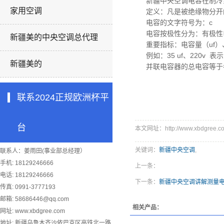
新疆中央空调
电容在制冷
家用空调
定义：凡是被绝缘物分开
电容的文字符号为：c
电容按极性分为：有极性
新疆美的中央空调总代理
重要指标：电容量（uf）、耐
例如：35 uf、220v 表
新疆美的
并联电容器的总电容等于各个
联系2024正规欧洲杯平
台
本文网址：http://www.xbdgree.co
关键词：
新疆中央空调
,
联系人：姜雨田(事业部总经理）
手机: 18129246666
上一条：
电话: 18129246666
下一条：
新疆中央空调讲解测量
传真: 0991-3777193
邮箱:
58686446@qq.com
相关产品：
网址: www.xbdgree.com
地址: 新疆乌鲁木齐沙依巴克区高铁北一路