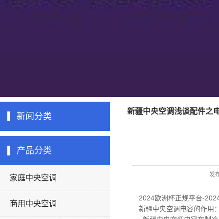
新疆中央空调浅谈配件之
新闻分类
产品分类
发
家庭中央空调
2024欧洲杯正规平台-20
商用中央空调
新疆中央空调
电容的作用